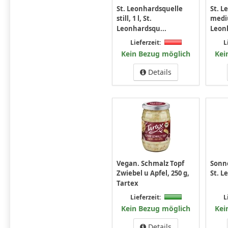
St. Leonhardsquelle
St. L
still, 1 l, St.
mediu
Leonhardsqu...
Leonh
Lieferzeit:
L
Kein Bezug möglich
Kei
Details
Vegan. Schmalz Topf
Sonne
Zwiebel u Apfel, 250 g,
St. L
Tartex
L
Lieferzeit:
Kei
Kein Bezug möglich
Details