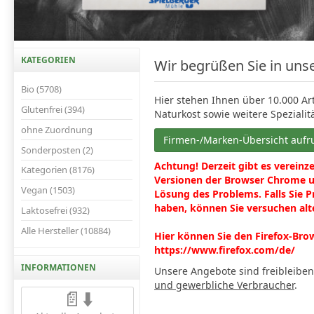
KATEGORIEN
​Wir begrüßen Sie in un
Bio (5708)
Hier stehen Ihnen über 10.000 Ar
Glutenfrei (394)
Naturkost sowie weitere Spezialit
ohne Zuordnung
Firmen-/Marken-Übersicht aufr
Sonderposten (2)
Achtung! Derzeit gibt es vereinz
Kategorien (8176)
Versionen der Browser Chrome un
Vegan (1503)
Lösung des Problems. Falls Sie 
haben, können Sie versuchen alt
Laktosefrei (932)
Alle Hersteller (10884)
Hier können Sie den Firefox-Bro
https://www.firefox.com/de/
INFORMATIONEN
Unsere Angebote sind freibleibe
und gewerbliche Verbraucher
.
📄⬇️