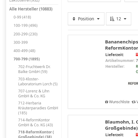
Laktosefrei (932)
Alle Hersteller (10883)
0-99 (418)
Position
12
100-199 (496)
200-299 (230)
Bananenchips 
300-399
ReformKontor
400-499 (48)
Lieferzeit:
700-799 (1895)
Artikelnummer:
7
Hersteller:
R
702-Fruchtwerk Dr.
G
Balke GmbH (59)
703-Kloster-
Laboratorium Lorch (5)
707-Lorenz & Lihn
GmbH & Co. KG
Wunschliste
V
712-Herbaria
Kräuterparadies GmbH
(185)
714-ReformKontor
Blaumohn, I. 
GmbH & Co. KG (43)
Großgebinde)
718-ReformKontor (
Lieferzeit:
Großgebinde) (38)