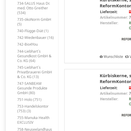
734-SALUS Haus Dr.
ReformKontor
med. Otto Greither
Lieferzeit:
(534)
Artikelnummer:
7
735-ökoNorm GmbH
Hersteller:
R
(5)
G
740-Flügge-Diät (1)
742-Wiedenbauer (16)
742-Bio4You
744-Liebhart´s
Gesundkost GmbH &
Wunschliste
V
Co. KG (64)
745-Liebhart´s
Privatbrauerei GmbH
Kürbiskerne, 
& Co. KG (13)
ReformKontor
747-SANBEAM
Lieferzeit:
Gesunde Produkte
GmbH (80)
Artikelnummer:
7
Hersteller:
R
751-Holo (751)
G
753-Handelskontor
(753) (3)
755-Manuka Health
EXCLUSIV
758-Neuseelandhaus