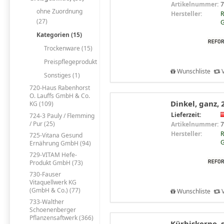
Artikelnummer:
7
ohne Zuordnung
Hersteller:
R
(27)
G
Kategorien (15)
Trockenware (15)
Preispflegeprodukt
Wunschliste
V
Sonstiges (1)
720-Haus Rabenhorst
O. Lauffs GmbH & Co.
Dinkel, ganz,
KG (109)
Lieferzeit:
724-3 Pauly / Flemming
/ Pur (25)
Artikelnummer:
7
Hersteller:
R
725-Vitana Gesund
G
Ernährung GmbH (94)
729-VITAM Hefe-
Produkt GmbH (73)
730-Fauser
Vitaquellwerk KG
(GmbH & Co.) (77)
Wunschliste
V
733-Walther
Schoenenberger
Pflanzensaftwerk (366)
Kürbiskerne, 