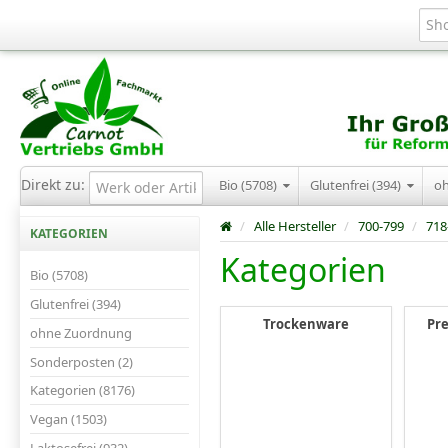
Direkt zu:
Bio (5708)
Glutenfrei (394)
o
/
Alle Hersteller
/
700-799
/
718
KATEGORIEN
Kategorien
Bio (5708)
Glutenfrei (394)
Trockenware
Pre
ohne Zuordnung
Sonderposten (2)
Kategorien (8176)
Vegan (1503)