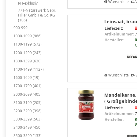
Wunschliste
V
RH-exklusiv
771-Naturawerk Gebr.
Hiller GmbH & Co. KG
(106)
Leinsaat, bra
900-999
Lieferzeit:
Artikelnummer:
7
1000-1099 (986)
Hersteller:
R
1100-1199 (572)
G
1200-1299 (243)
1300-1399 (630)
1400-1499 (1127)
Wunschliste
V
1600-1699 (19)
1700-1799 (401)
3000-3099 (405)
Mandelkerne, 
( Großgebinde
3100-3199 (205)
Lieferzeit:
3200-3299 (398)
Artikelnummer:
7
3300-3399 (563)
Hersteller:
R
G
3400-3499 (450)
3500-3599 (133)