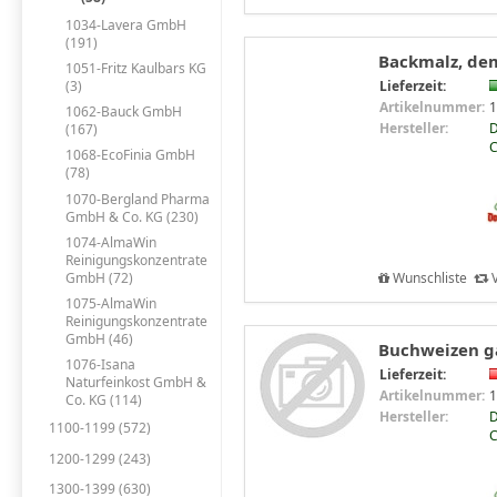
1034-Lavera GmbH
(191)
Backmalz, dem
1051-Fritz Kaulbars KG
Lieferzeit:
(3)
Artikelnummer:
1
1062-Bauck GmbH
Hersteller:
D
(167)
C
1068-EcoFinia GmbH
(78)
1070-Bergland Pharma
GmbH & Co. KG (230)
1074-AlmaWin
Reinigungskonzentrate
Wunschliste
V
GmbH (72)
1075-AlmaWin
Reinigungskonzentrate
GmbH (46)
Buchweizen ga
1076-Isana
Lieferzeit:
Naturfeinkost GmbH &
Artikelnummer:
1
Co. KG (114)
Hersteller:
D
1100-1199 (572)
C
1200-1299 (243)
1300-1399 (630)