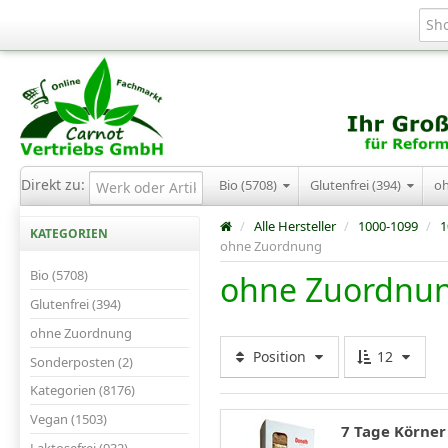
Direkt zu:
Bio (5708)
Glutenfrei (394)
o
/
Alle Hersteller
/
1000-1099
/
1
KATEGORIEN
ohne Zuordnung
Bio (5708)
ohne Zuordnu
Glutenfrei (394)
ohne Zuordnung
Position
12
Sonderposten (2)
Kategorien (8176)
Vegan (1503)
7 Tage Körner 