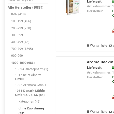
Laktosefrei (932)
Lieferzeit:
Artikelnummer:
1
Alle Hersteller (10884)
Hersteller:
D
0-99 (418)
C
100-199 (496)
200-299 (230)
300-399
400-499 (48)
Wunschliste
V
700-799 (1895)
900-999
Aroma Backmal
1000-1099 (986)
Lieferzeit:
1009-Galactopharm (1)
Artikelnummer:
1
1017-Reint Alberts
Hersteller:
D
GmbH
C
1022-Aromara GmbH
1031-Donath Mühle
GmbH & Co. KG (84)
Kategorien (42)
ohne Zuordnung
Wunschliste
V
(58)