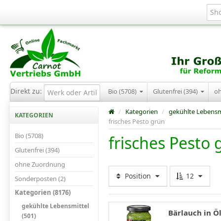
Direkt zu:
Bio (5708)
Glutenfrei (394)
o
/
Kategorien
/
gekühlte Lebensm
KATEGORIEN
frisches Pesto grün
Bio (5708)
frisches Pesto 
Glutenfrei (394)
ohne Zuordnung
Position
12
Sonderposten (2)
Kategorien (8176)
gekühlte Lebensmittel
Bärlauch in Öl
(501)