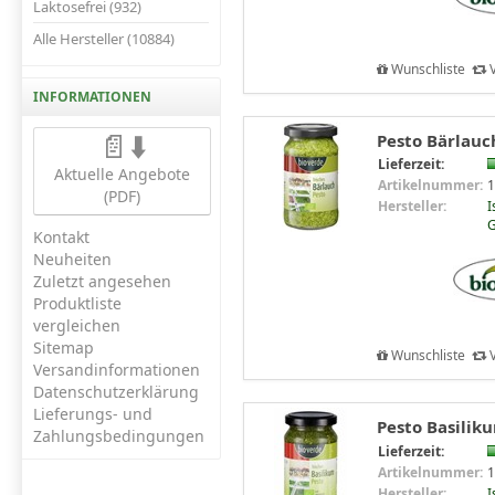
Laktosefrei (932)
Alle Hersteller (10884)
Wunschliste
V
INFORMATIONEN
📄⬇️
Pesto Bärlauch
Lieferzeit:
Aktuelle Angebote
Artikelnummer:
1
(PDF)
Hersteller:
I
G
Kontakt
Neuheiten
Zuletzt angesehen
Produktliste
vergleichen
Sitemap
Wunschliste
V
Versandinformationen
Datenschutzerklärung
Lieferungs- und
Pesto Basilik
Zahlungsbedingungen
Lieferzeit:
Artikelnummer:
1
Hersteller:
I