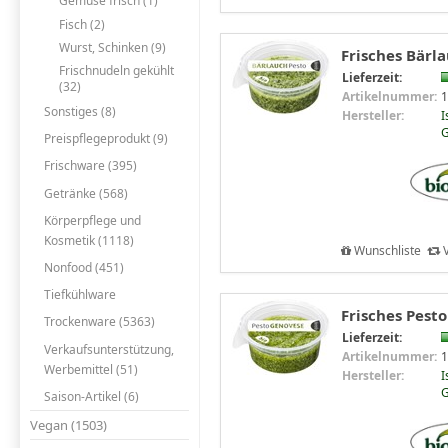
Gemüse frisch (1)
Fisch (2)
Wurst, Schinken (9)
Frisches Bärla
Frischnudeln gekühlt
Lieferzeit:
(32)
Artikelnummer:
1
Sonstiges (8)
Hersteller:
I
G
Preispflegeprodukt (9)
Frischware (395)
Getränke (568)
Körperpflege und
Kosmetik (1118)
Wunschliste
V
Nonfood (451)
Tiefkühlware
Frisches Pest
Trockenware (5363)
Lieferzeit:
Verkaufsunterstützung,
Artikelnummer:
1
Werbemittel (51)
Hersteller:
I
G
Saison-Artikel (6)
Vegan (1503)