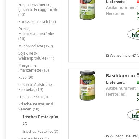
Lieferzeit:
Frischconvenience,
Artikelnummer:
1
gekühlte Fertiggerichte
Hersteller:
I
(60)
G
Backwaren frisch (27)
Drinks,
Milchersatzgetränke
(26)
Milchprodukte (197)
Soja-, Reis-,
Wunschliste
V
Weizenprodukte (11)
Margarine,
Pflanzenfette (10)
Basilikum in Ö
Käse (90)
Lieferzeit:
gekühlte Aufstriche,
Artikelnummer:
1
Brotbelag (19)
Hersteller:
I
Frisches Kraut (10)
G
Frische Pestos und
Saucen (10)
frisches Pesto grün
(7)
frisches Pesto rot (3)
Wunschliste
V