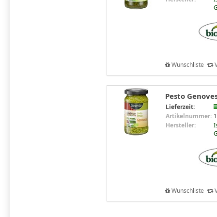
G
Wunschliste
V
Pesto Genovese
Lieferzeit:
Artikelnummer:
1
Hersteller:
I
G
Wunschliste
V