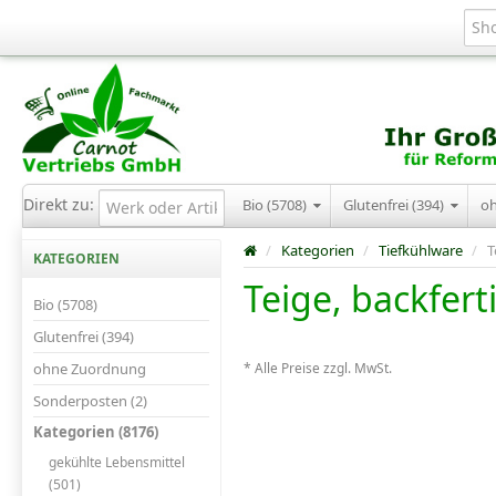
Direkt zu:
Bio (5708)
Glutenfrei (394)
o
/
Kategorien
/
Tiefkühlware
/
T
KATEGORIEN
Teige, backfert
Bio (5708)
Glutenfrei (394)
ohne Zuordnung
* Alle Preise zzgl. MwSt.
Sonderposten (2)
Kategorien (8176)
gekühlte Lebensmittel
(501)