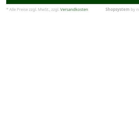
* Alle Preise zzgl. MwSt., zzgl.
Versandkosten
Shopsystem
by n