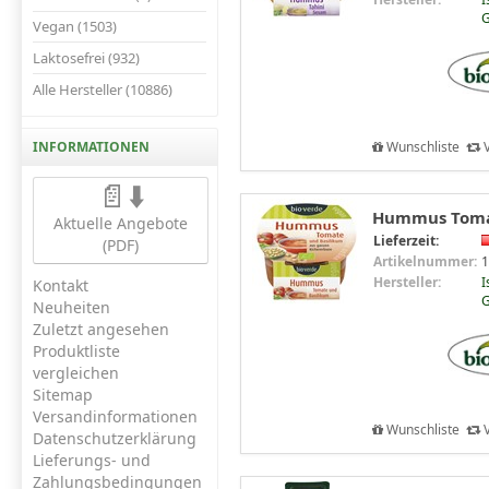
G
Vegan (1503)
Laktosefrei (932)
Alle Hersteller (10886)
Wunschliste
V
INFORMATIONEN
📄⬇️
Hummus Tomat
Aktuelle Angebote
Lieferzeit:
(PDF)
Artikelnummer:
1
Hersteller:
I
Kontakt
G
Neuheiten
Zuletzt angesehen
Produktliste
vergleichen
Sitemap
Versandinformationen
Wunschliste
V
Datenschutzerklärung
Lieferungs- und
Zahlungsbedingungen