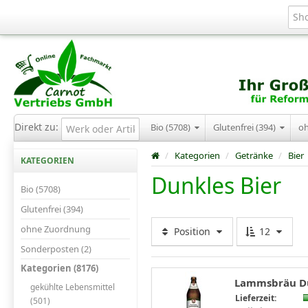
Direkt zu:
Bio (5708)
Glutenfrei (394)
o
/
Kategorien
/
Getränke
/
Bier
KATEGORIEN
Dunkles Bier
Bio (5708)
Glutenfrei (394)
ohne Zuordnung
Position
12
Sonderposten (2)
Kategorien (8176)
Lammsbräu Du
gekühlte Lebensmittel
Lieferzeit:
(501)