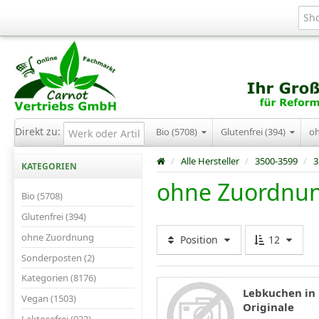
Direkt zu:
Bio (5708)
Glutenfrei (394)
o
/
Alle Hersteller
/
3500-3599
/
3
KATEGORIEN
ohne Zuordnu
Bio (5708)
Glutenfrei (394)
ohne Zuordnung
Position
12
Sonderposten (2)
Kategorien (8176)
Lebkuchen in 
Vegan (1503)
Originale