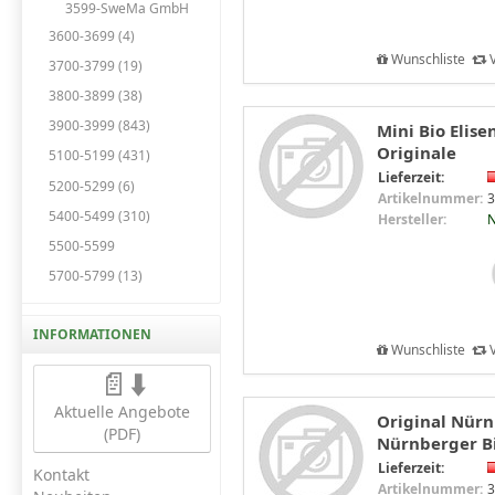
3599-SweMa GmbH
3600-3699 (4)
Wunschliste
V
3700-3799 (19)
3800-3899 (38)
3900-3999 (843)
Mini Bio Elis
Originale
5100-5199 (431)
Lieferzeit:
5200-5299 (6)
Artikelnummer:
3
5400-5499 (310)
Hersteller:
N
5500-5599
5700-5799 (13)
INFORMATIONEN
Wunschliste
V
📄⬇️
Aktuelle Angebote
Original Nürn
(PDF)
Nürnberger Bi
Lieferzeit:
Kontakt
Artikelnummer:
3