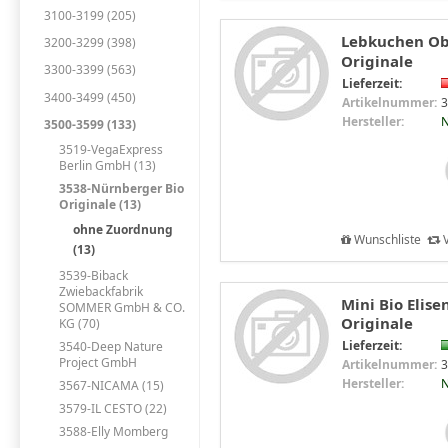
3100-3199 (205)
Lebkuchen Obl
3200-3299 (398)
Originale
3300-3399 (563)
Lieferzeit:
3400-3499 (450)
Artikelnummer:
3
Hersteller:
N
3500-3599 (133)
3519-VegaExpress
Berlin GmbH (13)
3538-Nürnberger Bio
Originale (13)
ohne Zuordnung
Wunschliste
V
(13)
3539-Biback
Zwiebackfabrik
Mini Bio Elis
SOMMER GmbH & CO.
Originale
KG (70)
Lieferzeit:
3540-Deep Nature
Project GmbH
Artikelnummer:
3
Hersteller:
N
3567-NICAMA (15)
3579-IL CESTO (22)
3588-Elly Momberg