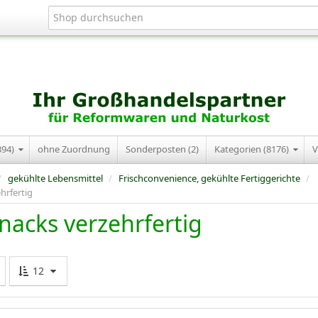
394)
ohne Zuordnung
Sonderposten (2)
Kategorien (8176)
V
/
gekühlte Lebensmittel
/
Frischconvenience, gekühlte Fertiggerichte
/
hrfertig
nacks verzehrfertig
12