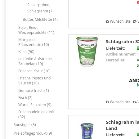
Schlagsahne,
Schlagrahm (7)
Butter, Milchfette (4)
Wunschliste
V
Soja-, Reis-,
Weizenprodukte (11)
Margarine,
Schlagrahm 3
Pflanzenfette (10)
Lieferzeit:
Käse (90)
Artikelnummer:
1
gekühlte Aufstriche,
Hersteller:
A
Brotbelag (19)
S
Frisches Kraut (10)
Frische Pestos und
Saucen (10)
Gemüse frisch (1)
Fisch (2)
Wunschliste
V
Wurst, Schinken (9)
Frischnudeln gekühlt
(32)
Schlagrahm la
Sonstiges (8)
Land
Preispflegeprodukt (9)
Lieferzeit: