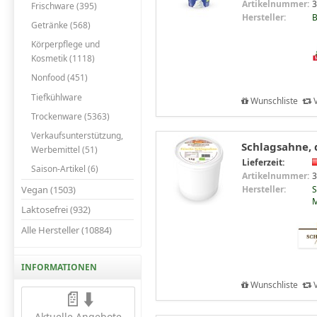
Artikelnummer:
3
Frischware (395)
Hersteller:
B
Getränke (568)
Körperpflege und
Kosmetik (1118)
Nonfood (451)
Tiefkühlware
Wunschliste
V
Trockenware (5363)
Verkaufsunterstützung,
Schlagsahne, 
Werbemittel (51)
Lieferzeit:
Saison-Artikel (6)
Artikelnummer:
3
Vegan (1503)
Hersteller:
S
M
Laktosefrei (932)
Alle Hersteller (10884)
INFORMATIONEN
Wunschliste
V
📄⬇️
Aktuelle Angebote