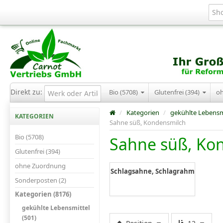
Direkt zu:
Bio (5708)
Glutenfrei (394)
o
/
Kategorien
/
gekühlte Lebensm
KATEGORIEN
Sahne süß, Kondensmilch
Bio (5708)
Sahne süß, Ko
Glutenfrei (394)
ohne Zuordnung
Schlagsahne, Schlagrahm
Sonderposten (2)
Kategorien (8176)
gekühlte Lebensmittel
(501)