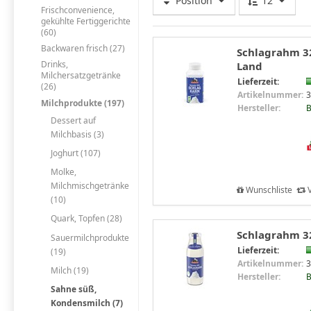
Position
12
Frischconvenience,
gekühlte Fertiggerichte
(60)
Backwaren frisch (27)
Schlagrahm 32
Drinks,
Land
Milchersatzgetränke
Lieferzeit:
(26)
Artikelnummer:
3
Milchprodukte (197)
Hersteller:
B
Dessert auf
Milchbasis (3)
Joghurt (107)
Molke,
Milchmischgetränke
Wunschliste
V
(10)
Quark, Topfen (28)
Schlagrahm 32
Sauermilchprodukte
Lieferzeit:
(19)
Artikelnummer:
3
Milch (19)
Hersteller:
B
Sahne süß,
Kondensmilch (7)