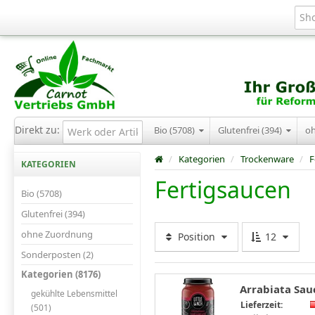
Direkt zu:
Bio (5708)
Glutenfrei (394)
o
/
Kategorien
/
Trockenware
/
F
KATEGORIEN
Fertigsaucen
Bio (5708)
Glutenfrei (394)
ohne Zuordnung
Position
12
Sonderposten (2)
Kategorien (8176)
Arrabiata Sauc
gekühlte Lebensmittel
Lieferzeit:
(501)