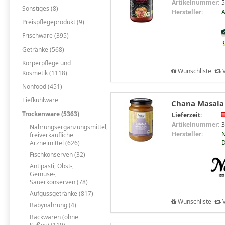
Artikelnummer:
5
Sonstiges (8)
Hersteller:
A
Preispflegeprodukt (9)
Frischware (395)
Getränke (568)
Körperpflege und
Wunschliste
V
Kosmetik (1118)
Nonfood (451)
Tiefkühlware
Chana Masala 
Trockenware (5363)
Lieferzeit:
Artikelnummer:
3
Nahrungsergänzungsmittel,
Hersteller:
N
freiverkäufliche
Arzneimittel (626)
Fischkonserven (32)
Antipasti, Obst-,
Gemüse-,
Sauerkonserven (78)
Aufgussgetränke (817)
Wunschliste
V
Babynahrung (4)
Backwaren (ohne