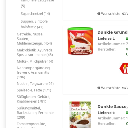
Kartoffelerzeugnisse
(5)
Sojaschnetzel (14)
Wunschliste
V
Suppen, Eintöpfe
halbfertig (41)
Dunkle Grunds
Getreide, Nüsse,
Lieferzeit:
Saaten,
Mühlenerzeugn. (454)
Artikelnummer:
7
Hersteller:
V
Makrobiotik, Ayurveda,
Spezialsortimente (48)
Molke-, Milchpulver (4)
Nahrungsergänzung,
freiverk. Arzneimittel
(196)
Nudeln, Teigwaren (95)
Wunschliste
V
Speiseöle, Fette (171)
Süßigkeiten, Gebäck,
Knabbereien (781)
Dunkle Sauce, 
Süßungsmittel,
Backzutaten, Fermente
Lieferzeit:
(209)
Artikelnummer:
1
Hersteller:
C
Tomatenprodukte,