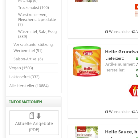
Ketchup (6)
Trockenobst (100)
Wurstkonserven,
Fleischersatzprodukte
(7)
Wunschliste
V
Würzmittel, Salz, Essig
(839)
Verkaufsunterstützung,
Werbemittel (51)
Helle Grundsa
Lieferzeit:
Saison-Artikel (6)
Artikelnummer:
7
Vegan (1503)
Hersteller:
V
Laktosefrei (932)
Alle Hersteller (10884)
INFORMATIONEN
Wunschliste
V
📄⬇️
Aktuelle Angebote
(PDF)
Helle Sauce, b