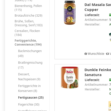
Süßes) (119)
Dal Masala Sau
Bienenhonig, Pollen
Cupper
(115)
Lieferzeit:
Brotaufstriche (329)
Artikelnummer:
5
Brühe, Soßen,
Hersteller:
A
Dressing, Senf (183)
Cerealien, Flocken
(184)
Fertiggerichte,
Convenience (194)
Backmischungen
Wunschliste
V
(49)
Bratlingmischung
(17)
Dunkle Feinkos
Sanatura
Dessert,
Nachspeisen (9)
Lieferzeit:
Artikelnummer:
7
Fertiggerichte in
Hersteller:
N
Konserven (8)
G
Fertigsaucen (25)
Fixgerichte (30)