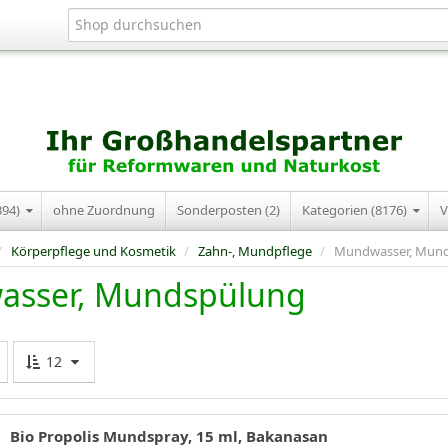
394)
ohne Zuordnung
Sonderposten (2)
Kategorien (8176)
V
/
Körperpflege und Kosmetik
/
Zahn-, Mundpflege
/
Mundwasser, Mun
sser, Mundspülung
12
Bio Propolis Mundspray, 15 ml, Bakanasan