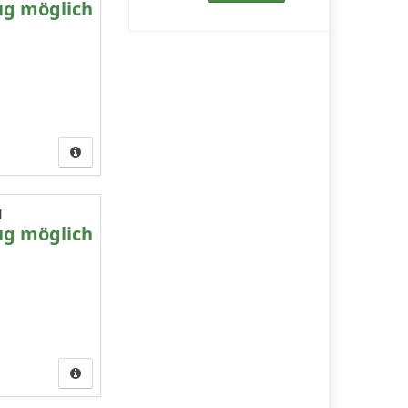
ug möglich
d
ug möglich