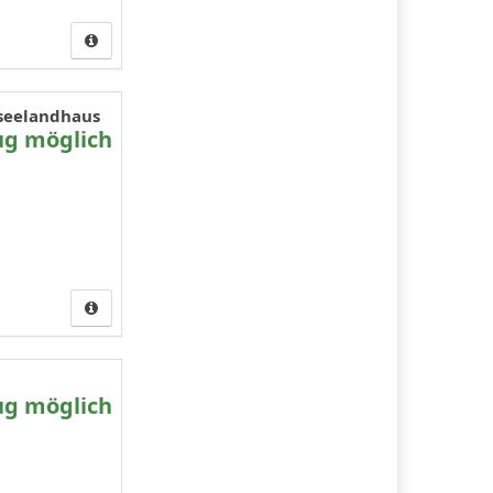
useelandhaus
ug möglich
ug möglich