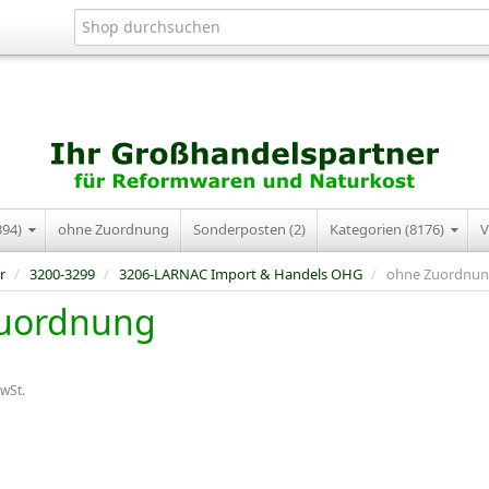
394)
ohne Zuordnung
Sonderposten (2)
Kategorien (8176)
V
r
/
3200-3299
/
3206-LARNAC Import & Handels OHG
/
ohne Zuordnu
uordnung
MwSt.