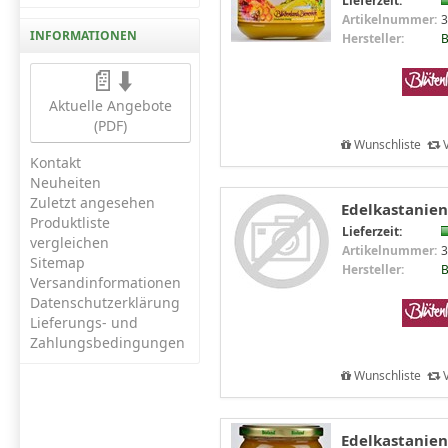
Lieferzeit:
Artikelnummer:
3
INFORMATIONEN
Hersteller:
B
📄⬇️
Aktuelle Angebote
(PDF)
Wunschliste
V
Kontakt
Neuheiten
Zuletzt angesehen
Edelkastanien
Produktliste
Lieferzeit:
vergleichen
Artikelnummer:
3
Sitemap
Hersteller:
B
Versandinformationen
Datenschutzerklärung
Lieferungs- und
Zahlungsbedingungen
Wunschliste
V
Edelkastanien