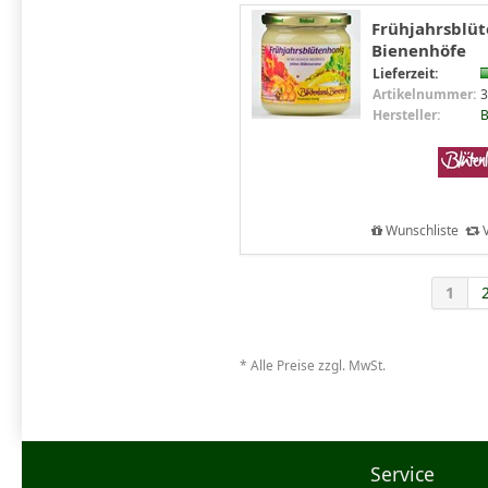
Frühjahrsblüt
Bienenhöfe
Lieferzeit:
Artikelnummer:
3
Hersteller:
B
Wunschliste
V
1
* Alle Preise zzgl. MwSt.
Service