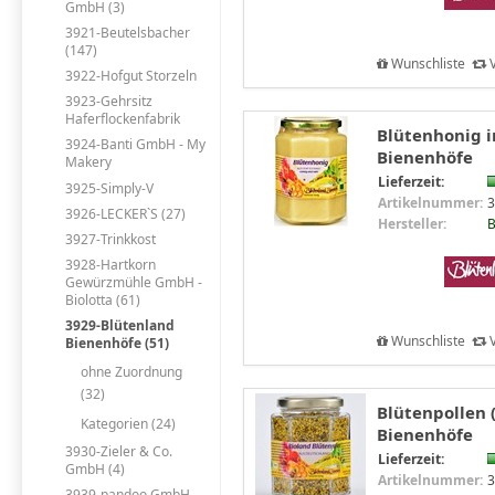
GmbH (3)
3921-Beutelsbacher
(147)
Wunschliste
V
3922-Hofgut Storzeln
3923-Gehrsitz
Haferflockenfabrik
Blütenhonig i
3924-Banti GmbH - My
Bienenhöfe
Makery
Lieferzeit:
3925-Simply-V
Artikelnummer:
3
3926-LECKER`S (27)
Hersteller:
B
3927-Trinkkost
3928-Hartkorn
Gewürzmühle GmbH -
Biolotta (61)
3929-Blütenland
Wunschliste
V
Bienenhöfe (51)
ohne Zuordnung
(32)
Blütenpollen 
Kategorien (24)
Bienenhöfe
3930-Zieler & Co.
Lieferzeit:
GmbH (4)
Artikelnummer:
3
3939-pandoo GmbH