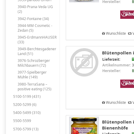
Hersteller:
B
3940-Prana-Veda UG
(2)
3942-Fontaine (34)
3944-MM Cosmetic -
Zedan (5)
Wunschliste
V
3945-ErdmannHAUSER
(33)
3949-Berchtesgadener
Blütenpollen 
Land (51)
Lieferzeit:
3976-Schrozberger
Artikelnummer:
3
Milchbauern (72)
Hersteller:
B
3977-Spielberger
Mühle (149)
3980-TerraSana –
positive eating (125)
5100-5199 (431)
Wunschliste
V
5200-5299 (6)
5400-5499 (310)
5500-5599
Blütenpollen i
Bienenhöfe
5700-5799 (13)