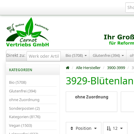
Direkt zu:
Bio (5708)
Glutenfrei (394)
o
/
Alle Hersteller
/
3900-3999
/
3
KATEGORIEN
3929-Blütenla
Bio (5708)
Glutenfrei (394)
ohne Zuordnung
ohne Zuordnung
Sonderposten (2)
Kategorien (8176)
Vegan (1503)
Position
12