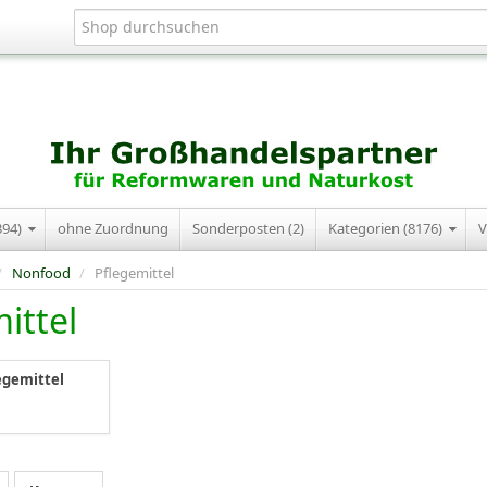
394)
ohne Zuordnung
Sonderposten (2)
Kategorien (8176)
V
/
Nonfood
/
Pflegemittel
ittel
egemittel