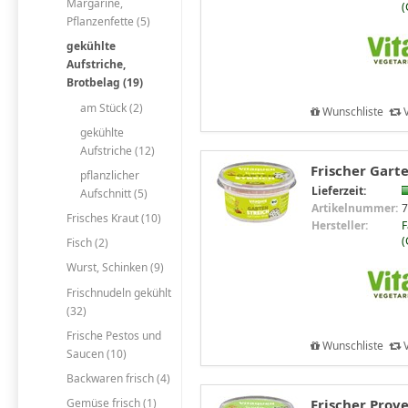
Margarine,
(
Pflanzenfette (5)
gekühlte
Aufstriche,
Brotbelag (19)
am Stück (2)
Wunschliste
V
gekühlte
Aufstriche (12)
Frischer Garte
pflanzlicher
Lieferzeit:
Aufschnitt (5)
Artikelnummer:
7
Frisches Kraut (10)
Hersteller:
F
(
Fisch (2)
Wurst, Schinken (9)
Frischnudeln gekühlt
(32)
Frische Pestos und
Wunschliste
V
Saucen (10)
Backwaren frisch (4)
Frischer Prove
Gemüse frisch (1)