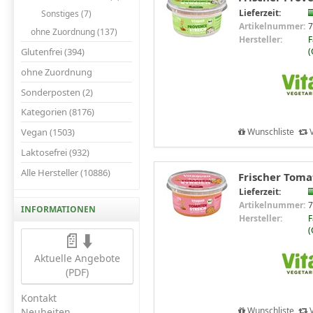
Lieferzeit:
Sonstiges (7)
Artikelnummer:
7
ohne Zuordnung (137)
Hersteller:
F
(
Glutenfrei (394)
ohne Zuordnung
Sonderposten (2)
Kategorien (8176)
Wunschliste
V
Vegan (1503)
Laktosefrei (932)
Alle Hersteller (10886)
Frischer Tomat
Lieferzeit:
Artikelnummer:
7
INFORMATIONEN
Hersteller:
F
(
📄⬇️
Aktuelle Angebote
(PDF)
Kontakt
Wunschliste
V
Neuheiten