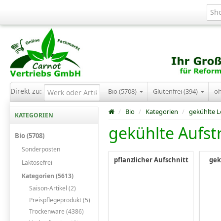
Direkt zu:
Bio (5708)
Glutenfrei (394)
o
/
Bio
/
Kategorien
/
gekühlte L
KATEGORIEN
gekühlte Aufst
Bio (5708)
Sonderposten
pflanzlicher Aufschnitt
gek
Laktosefrei
Kategorien (5613)
Saison-Artikel (2)
Preispflegeprodukt (5)
Trockenware (4386)