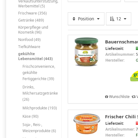
Verkaufsunterstützung,
Werbemittel (5)
Frischware (356)
Position
12
Getränke (489)
Körperpflege und
Kosmetik (96)
Nonfood (49)
Bauernschmaus
Tiefkühlware
Lieferzeit:
gekühlte
Artikelnummer:
5
Lebensmittel (443)
Hersteller:
G
Frischconvenience,
gekühlte
Fertiggerichte (39)
Drinks,
Milchersatzgetränke
Wunschliste
V
(26)
Milchprodukte (193)
Frischer Chili
Käse (90)
Lieferzeit:
Soja-, Reis-,
Artikelnummer:
7
Weizenprodukte (6)
Hersteller:
F