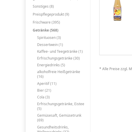
Sonstiges (8)
Preispflegeprodukt (9)
Frischware (395)
Getränke (568)
Spirituosen (3)
Dessertwein (1)
Kaffee- und Teegetränke (1)
Erfrischungsgetränke (30)
Energiedrinks (5)
* Alle Preise zzgl. 
alkoholfreie Heißgetränke
(16)
Aperitif (11)
Bier (21)
Cola (3)
Erfrischungsgetränke, Eistee
(5)
Gemüsesaft, Gemüsetrunk
(69)
Gesundheitsdrinks,
Wellnessdrinks (32)