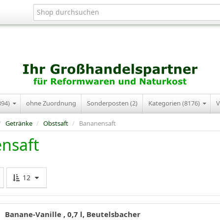
394)
ohne Zuordnung
Sonderposten (2)
Kategorien (8176)
V
/
Getränke
/
Obstsaft
/
Bananensaft
nsaft
12
Banane-Vanille , 0,7 l, Beutelsbacher