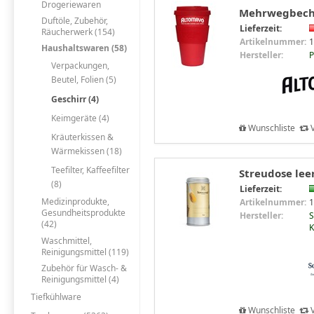
Drogeriewaren
Mehrwegbeche
Duftöle, Zubehör,
Lieferzeit:
Räucherwerk (154)
Artikelnummer:
1
Haushaltswaren (58)
Hersteller:
Verpackungen,
Beutel, Folien (5)
Geschirr (4)
Keimgeräte (4)
Wunschliste
V
Kräuterkissen &
Wärmekissen (18)
Teefilter, Kaffeefilter
Streudose leer
(8)
Lieferzeit:
Medizinprodukte,
Artikelnummer:
1
Gesundheitsprodukte
Hersteller:
S
(42)
K
Waschmittel,
Reinigungsmittel (119)
Zubehör für Wasch- &
Reinigungsmittel (4)
Tiefkühlware
Wunschliste
V