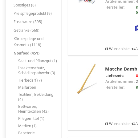
Artikelnummer:
4
Sonstiges (8)
Hersteller:
K
Preispflegeprodukt (9)
Frischware (395)
Getränke (568)
Körperpflege und
Kosmetik (1118)
Wunschliste
V
Nonfood (451)
Saat- und Pflanzgut (1)
Insektenschutz,
Matcha Bambus
Schädlingsabwehr (3)
Lieferzeit:
Tierbedarf (7)
Artikelnummer:
2
Malfarben
Hersteller:
R
Textilien, Bekleidung
(4)
Bettwaren,
Heimtextilien (42)
Pflegemittel (1)
Wunschliste
V
Medien (1)
Papeterie