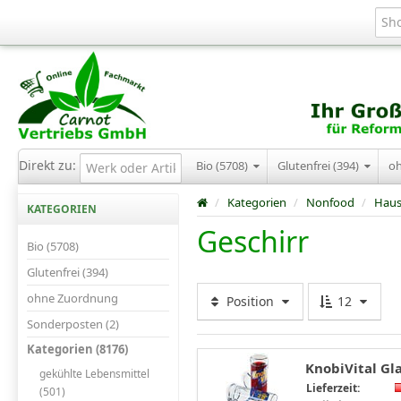
Direkt zu:
Bio (5708)
Glutenfrei (394)
o
/
Kategorien
/
Nonfood
/
Haus
KATEGORIEN
Geschirr
Bio (5708)
Glutenfrei (394)
ohne Zuordnung
Position
12
Sonderposten (2)
Kategorien (8176)
KnobiVital Gla
gekühlte Lebensmittel
Lieferzeit:
(501)