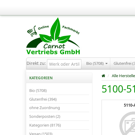
Direkt zu:
Bio (5708)
Glutenfrei (
/
Alle Herstelle
KATEGORIEN
5100-5
Bio (5708)
Glutenfrei (394)
5110-
ohne Zuordnung
Sonderposten (2)
Kategorien (8176)
Vegan (1503)