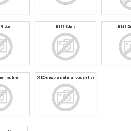
 Ritter
5144-Eden
5154-G
mermühle
5182-neobio natural cosmetics