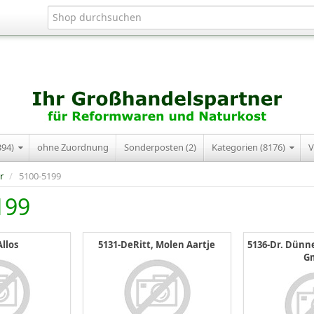
394)
ohne Zuordnung
Sonderposten (2)
Kategorien (8176)
V
r
/
5100-5199
199
Allos
5131-DeRitt, Molen Aartje
5136-Dr. Dünn
G