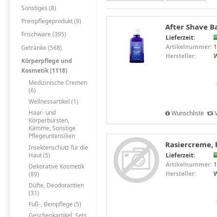
Sonstiges (8)
Preispflegeprodukt (9)
After Shave B
Frischware (395)
Lieferzeit:
Artikelnummer:
1
Getränke (568)
Hersteller:
W
Körperpflege und
Kosmetik (1118)
Medizinische Cremen
(6)
Wellnessartikel (1)
Haar- und
Wunschliste
V
Körperbürsten,
Kämme, Sonstige
Pflegeuntensilien
Rasiercreme, 
Insektenschutz für die
Haut (5)
Lieferzeit:
Artikelnummer:
1
Dekorative Kosmetik
Hersteller:
W
(89)
Düfte, Deodorantien
(31)
Fuß-, Beinpflege (5)
Geschenkartikel, Sets