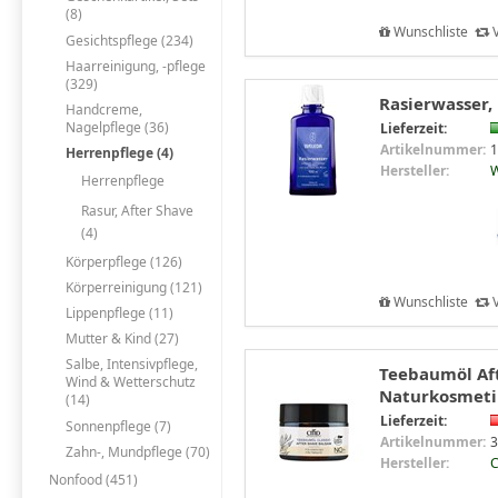
(8)
Wunschliste
V
Gesichtspflege (234)
Haarreinigung, -pflege
(329)
Rasierwasser,
Handcreme,
Nagelpflege (36)
Lieferzeit:
Artikelnummer:
1
Herrenpflege (4)
Hersteller:
W
Herrenpflege
Rasur, After Shave
(4)
Körperpflege (126)
Körperreinigung (121)
Wunschliste
V
Lippenpflege (11)
Mutter & Kind (27)
Salbe, Intensivpflege,
Teebaumöl Aft
Wind & Wetterschutz
Naturkosmeti
(14)
Lieferzeit:
Sonnenpflege (7)
Artikelnummer:
3
Zahn-, Mundpflege (70)
Hersteller:
C
Nonfood (451)