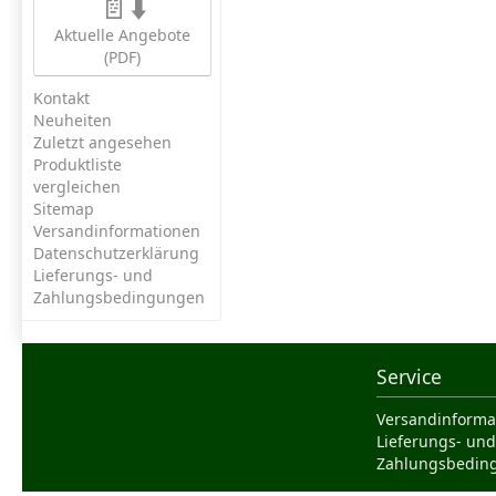
📄⬇️
Aktuelle Angebote
(PDF)
Kontakt
Neuheiten
Zuletzt angesehen
Produktliste
vergleichen
Sitemap
Versandinformationen
Datenschutzerklärung
Lieferungs- und
Zahlungsbedingungen
Service
Versandinforma
Lieferungs- und
Zahlungsbedin