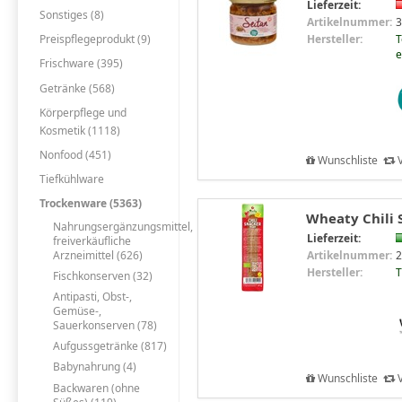
Lieferzeit:
Sonstiges (8)
Artikelnummer:
3
Hersteller:
T
Preispflegeprodukt (9)
e
Frischware (395)
Getränke (568)
Körperpflege und
Kosmetik (1118)
Nonfood (451)
Wunschliste
V
Tiefkühlware
Trockenware (5363)
Wheaty Chili S
Nahrungsergänzungsmittel,
Lieferzeit:
freiverkäufliche
Arzneimittel (626)
Artikelnummer:
2
Hersteller:
Fischkonserven (32)
Antipasti, Obst-,
Gemüse-,
Sauerkonserven (78)
Aufgussgetränke (817)
Babynahrung (4)
Wunschliste
V
Backwaren (ohne