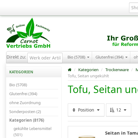
Direkt zu:
Bio (5708)
Glutenfrei (394)
o
/
Kategorien
/
Trockenware
/
M
KATEGORIEN
Tofu, Seitan ungekühlt
Bio (5708)
Tofu, Seitan u
Glutenfrei (394)
ohne Zuordnung
Position
12
Sonderposten (2)
Kategorien (8176)
gekühlte Lebensmittel
Seitan in Tam
(501)