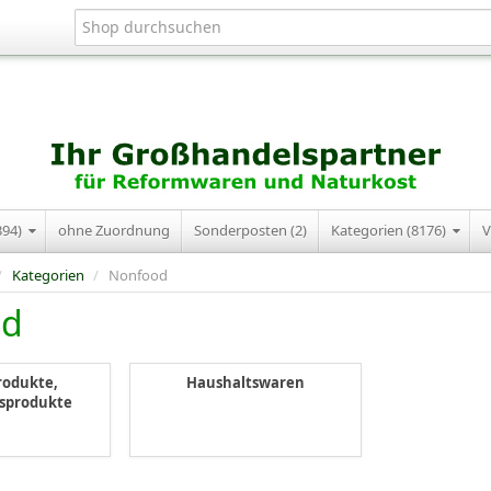
394)
ohne Zuordnung
Sonderposten (2)
Kategorien (8176)
V
/
Kategorien
/
Nonfood
od
rodukte,
Haushaltswaren
sprodukte