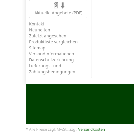
📄⬇️
Aktuelle Angebote (PDF)
Kontakt
Neuheiten
Zuletzt angesehen
Produktliste vergleichen
Sitemap
Versandinformationen
Datenschutzerklärung
Lieferungs- und
Zahlungsbedingungen
* Alle Preise zzgl. MwSt., zzgl.
Versandkosten