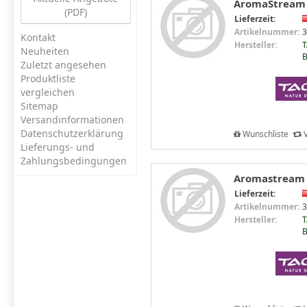
AromaStream M
(PDF)
Lieferzeit:
Artikelnummer:
3
Kontakt
Hersteller:
T
Neuheiten
B
Zuletzt angesehen
Produktliste
vergleichen
Sitemap
Versandinformationen
Datenschutzerklärung
Wunschliste
V
Lieferungs- und
Zahlungsbedingungen
Aromastream W
Lieferzeit:
Artikelnummer:
3
Hersteller:
T
B