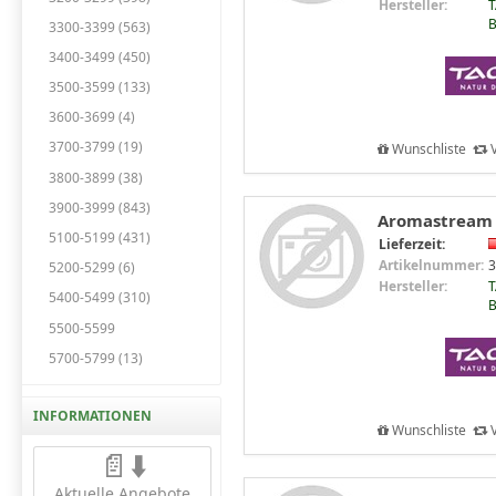
Hersteller:
T
B
3300-3399 (563)
3400-3499 (450)
3500-3599 (133)
3600-3699 (4)
3700-3799 (19)
Wunschliste
V
3800-3899 (38)
3900-3999 (843)
Aromastream W
5100-5199 (431)
Lieferzeit:
Artikelnummer:
3
5200-5299 (6)
Hersteller:
T
5400-5499 (310)
B
5500-5599
5700-5799 (13)
INFORMATIONEN
Wunschliste
V
📄⬇️
Aktuelle Angebote