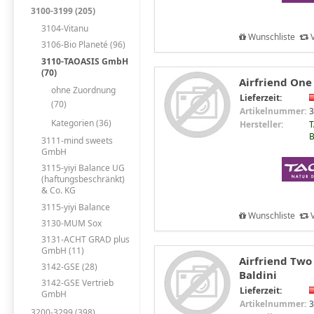
3100-3199 (205)
3104-Vitanu
Wunschliste
V
3106-Bio Planeté (96)
3110-TAOASIS GmbH
(70)
Airfriend One 
ohne Zuordnung
Lieferzeit:
(70)
Artikelnummer:
3
Kategorien (36)
Hersteller:
T
B
3111-mind sweets
GmbH
3115-yiyi Balance UG
(haftungsbeschränkt)
& Co. KG
3115-yiyi Balance
Wunschliste
V
3130-MUM Sox
3131-ACHT GRAD plus
GmbH (11)
Airfriend Two
3142-GSE (28)
Baldini
3142-GSE Vertrieb
Lieferzeit:
GmbH
Artikelnummer:
3
3200-3299 (398)