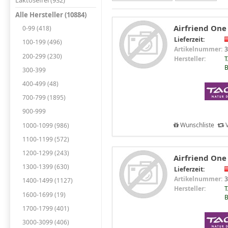
Laktosefrei (932)
Alle Hersteller (10884)
Airfriend One -
0-99 (418)
Lieferzeit:
100-199 (496)
Artikelnummer:
3
200-299 (230)
Hersteller:
T
B
300-399
400-499 (48)
700-799 (1895)
900-999
Wunschliste
V
1000-1099 (986)
1100-1199 (572)
1200-1299 (243)
Airfriend One 
1300-1399 (630)
Lieferzeit:
Artikelnummer:
3
1400-1499 (1127)
Hersteller:
T
1600-1699 (19)
B
1700-1799 (401)
3000-3099 (406)