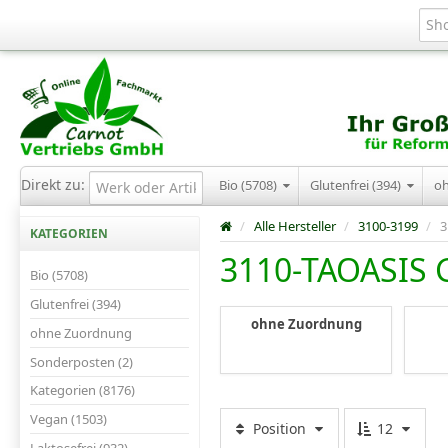
Direkt zu:
Bio (5708)
Glutenfrei (394)
o
/
Alle Hersteller
/
3100-3199
/
3
KATEGORIEN
3110-TAOASIS
Bio (5708)
Glutenfrei (394)
ohne Zuordnung
ohne Zuordnung
Sonderposten (2)
Kategorien (8176)
Vegan (1503)
Position
12