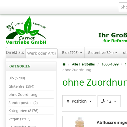
Direkt zu:
Bio (5708)
Glutenfrei (394)
o
/
Alle Hersteller
/
1000-1099
/
1
KATEGORIEN
ohne Zuordnung
Bio (5708)
ohne Zuordnu
Glutenfrei (394)
ohne Zuordnung
Position
12
Sonderposten (2)
Kategorien (8176)
Vegan (1503)
Abflussreinige