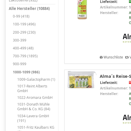
Laktosefrei (932)
Lieferzeit:
Artikelnummer:
1
Alle Hersteller (10884)
Hersteller:
0-99 (418)
R
100-199 (496)
200-299 (230)
300-399
400-499 (48)
700-799 (1895)
Wunschliste
V
900-999
1000-1099 (986)
Alma´s Reise-
1009-Galactopharm (1)
Lieferzeit:
1017-Reint Alberts
Artikelnummer:
1
GmbH
Hersteller:
1022-Aromara GmbH
R
1031-Donath Mühle
GmbH & Co. KG (84)
1034-Lavera GmbH
(191)
1051-Fritz Kaulbars KG