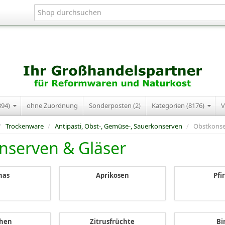
394)
ohne Zuordnung
Sonderposten (2)
Kategorien (8176)
V
/
Trockenware
/
Antipasti, Obst-, Gemüse-, Sauerkonserven
/
Obstkonse
nserven & Gläser
nas
Aprikosen
Pfi
chen
Zitrusfrüchte
Bi