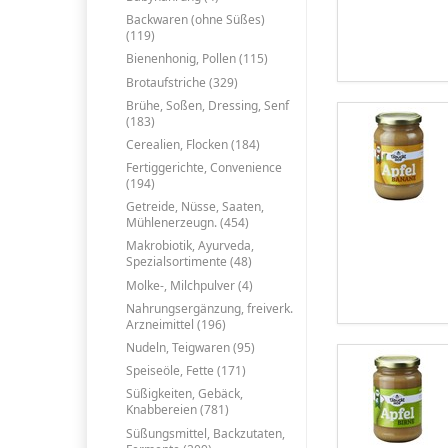
Backwaren (ohne Süßes)
(119)
Bienenhonig, Pollen (115)
Brotaufstriche (329)
Brühe, Soßen, Dressing, Senf
(183)
Cerealien, Flocken (184)
Fertiggerichte, Convenience
(194)
Getreide, Nüsse, Saaten,
Mühlenerzeugn. (454)
Makrobiotik, Ayurveda,
Spezialsortimente (48)
Molke-, Milchpulver (4)
Nahrungsergänzung, freiverk.
Arzneimittel (196)
Nudeln, Teigwaren (95)
Speiseöle, Fette (171)
Süßigkeiten, Gebäck,
Knabbereien (781)
Süßungsmittel, Backzutaten,