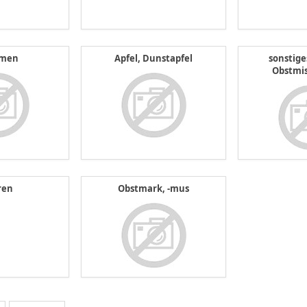
umen
Apfel, Dunstapfel
sonstige
Obstmi
ren
Obstmark, -mus