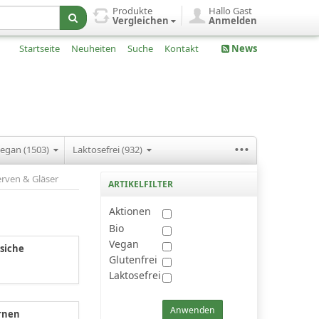
Produkte
Hallo Gast
Vergleichen
Anmelden
Startseite
Neuheiten
Suche
Kontakt
News
...
egan (1503)
Laktosefrei (932)
rven & Gläser
ARTIKELFILTER
Aktionen
Bio
Vegan
rsiche
Glutenfrei
Laktosefrei
rnen