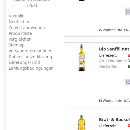
(PDF)
Kontakt
Neuheiten
Zuletzt angesehen
Wunschliste
V
Produktliste
vergleichen
Sitemap
Bio Senföl nat
Versandinformationen
Lieferzeit:
Datenschutzerklärung
Artikelnummer:
3
Lieferungs- und
Hersteller:
B
Zahlungsbedingungen
Wunschliste
V
Brat- & Backöl,
Lieferzeit: