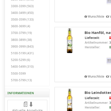
3300-3399 (563)
3400-3499 (450)
Wunschliste
V
3500-3599 (133)
3600-3699 (4)
Bio Hanföl, nat
3700-3799 (19)
Lieferzeit:
3800-3899 (38)
Artikelnummer:
3
3900-3999 (843)
Hersteller:
B
5100-5199 (431)
5200-5299 (6)
5400-5499 (310)
5500-5599
Wunschliste
V
5700-5799 (13)
Bio Leindotter
INFORMATIONEN
Lieferzeit:
📄⬇️
Artikelnummer:
3
Hersteller:
B
Aktuelle Angebote