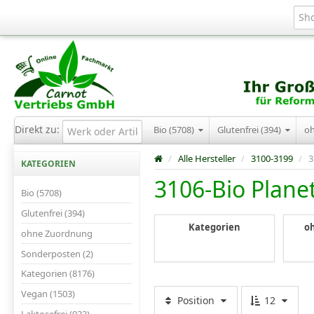
Direkt zu:
Bio (5708)
Glutenfrei (394)
o
/
Alle Hersteller
/
3100-3199
/
3
KATEGORIEN
3106-Bio Plane
Bio (5708)
Glutenfrei (394)
Kategorien
o
ohne Zuordnung
Sonderposten (2)
Kategorien (8176)
Vegan (1503)
Position
12