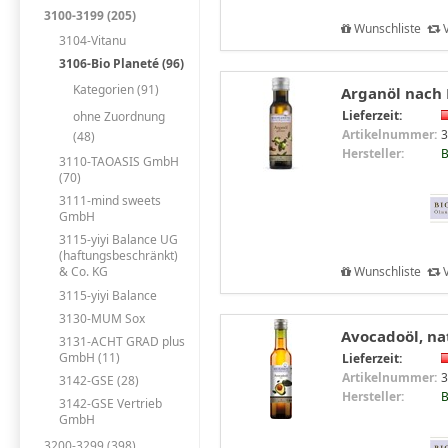
3100-3199 (205)
Wunschliste
V
3104-Vitanu
3106-Bio Planeté (96)
Kategorien (91)
Arganöl nach B
Lieferzeit:
ohne Zuordnung
Artikelnummer:
3
(48)
Hersteller:
B
3110-TAOASIS GmbH
(70)
3111-mind sweets
GmbH
3115-yiyi Balance UG
(haftungsbeschränkt)
Wunschliste
V
& Co. KG
3115-yiyi Balance
3130-MUM Sox
Avocadoöl, nat
3131-ACHT GRAD plus
GmbH (11)
Lieferzeit:
Artikelnummer:
3
3142-GSE (28)
Hersteller:
B
3142-GSE Vertrieb
GmbH
3200-3299 (398)