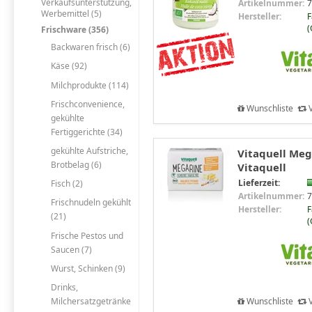
Verkaufsunterstützung,
Artikelnummer:
7
Werbemittel (5)
Hersteller:
F
(
Frischware (356)
Backwaren frisch (6)
Käse (92)
Milchprodukte (114)
Frischconvenience,
Wunschliste
V
gekühlte
Fertiggerichte (34)
gekühlte Aufstriche,
Vitaquell Meg
Brotbelag (6)
Vitaquell
Lieferzeit:
Fisch (2)
Artikelnummer:
7
Frischnudeln gekühlt
Hersteller:
F
(21)
(
Frische Pestos und
Saucen (7)
Wurst, Schinken (9)
Drinks,
Wunschliste
V
Milchersatzgetränke