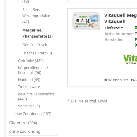
(18)
Soja-, Reis-,
Vitaquell Meg
Weizenprodukte
Vitaquell
(47)
Lieferzeit:
Margarine,
Artikelnummer:
7
Pflanzenfette (3)
Hersteller:
F
Gemüse frisch
(
Frisches Kraut (3)
Getränke (489)
Körperpflege und
Kosmetik (96)
Nonfood (49)
Wunschliste
V
Tiefkühlware
gekühlte Lebensmittel
(443)
* Alle Preise zzgl. MwSt.
Sonstiges (7)
ohne Zuordnung (137)
Glutenfrei (394)
ohne Zuordnung