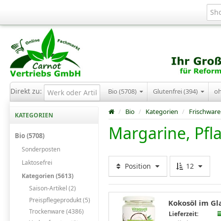
Direkt zu:
Bio (5708)
Glutenfrei (394)
o
/
Bio
/
Kategorien
/
Frischware
KATEGORIEN
Margarine, Pfl
Bio (5708)
Sonderposten
Laktosefrei
Position
12
Kategorien (5613)
Saison-Artikel (2)
Preispflegeprodukt (5)
Kokosöl im Gla
Trockenware (4386)
Lieferzeit: