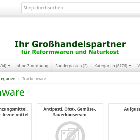
394)
ohne Zuordnung
Sonderposten (2)
Kategorien (8176)
V
tegorien
/
Trockenware
nware
zungsmittel,
Antipasti, Obst-, Gemüse-,
Aufgus
e Arzneimittel
Sauerkonserven