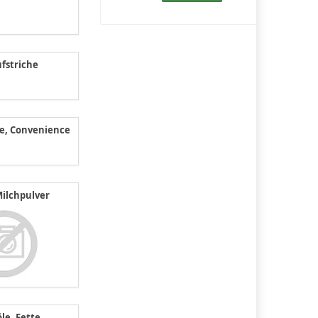
fstriche
te, Convenience
Milchpulver
le, Fette