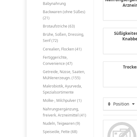
Babynahrung
Arznei
Backwaren (ohne Süßes)
(21)
Brotaufstriche (63)
Süßigkeite
Brühe, Soßen, Dressing,
Knabbe
Senf (72)
Cerealien, Flocken (41)
Fertiggerichte,
Convenience (47)
Trocke
Getreide, Nüsse, Saaten,
Mühlenerzeugn. (155)
Makrobiotik, Ayurveda,
Spezialsortimente
Molke-, Milchpulver (1)
Position
Nahrungsergänzung,
freiverk. Arzneimittel (41)
Nudeln, Teigwaren (9)
Speiseöle, Fette (68)