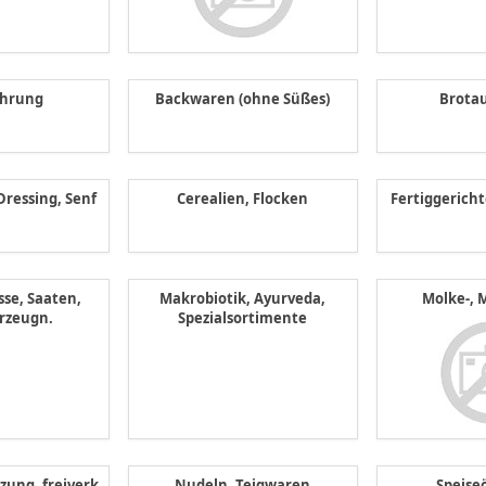
hrung
Backwaren (ohne Süßes)
Brotau
Dressing, Senf
Cerealien, Flocken
Fertiggerich
sse, Saaten,
Makrobiotik, Ayurveda,
Molke-, 
rzeugn.
Spezialsortimente
ung, freiverk.
Nudeln, Teigwaren
Speiseö