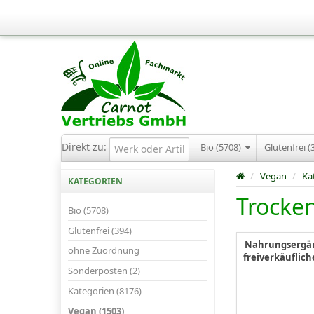
Direkt zu:
Bio (5708)
Glutenfrei (
/
Vegan
/
Ka
KATEGORIEN
Trocke
Bio (5708)
Glutenfrei (394)
Nahrungsergän
ohne Zuordnung
freiverkäuflich
Sonderposten (2)
Kategorien (8176)
Vegan (1503)