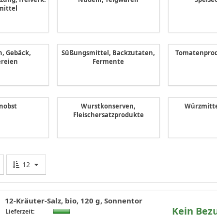
mittel
n, Gebäck,
Süßungsmittel, Backzutaten,
Tomatenprod
reien
Fermente
nobst
Wurstkonserven,
Würzmittel
Fleischersatzprodukte
12
12-Kräuter-Salz, bio, 120 g, Sonnentor
Kein Bez
Lieferzeit: