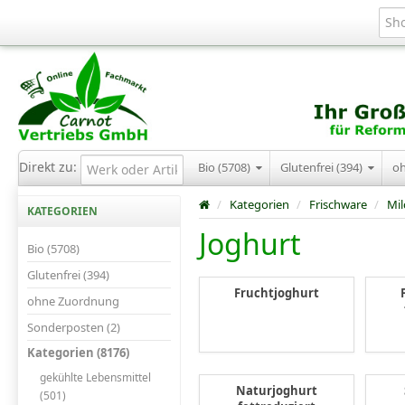
Direkt zu:
Bio (5708)
Glutenfrei (394)
o
/
Kategorien
/
Frischware
/
Mi
KATEGORIEN
Joghurt
Bio (5708)
Glutenfrei (394)
Fruchtjoghurt
ohne Zuordnung
Sonderposten (2)
Kategorien (8176)
gekühlte Lebensmittel
Naturjoghurt
(501)