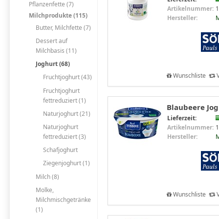
Pflanzenfette (7)
Artikelnummer:
1
Milchprodukte (115)
Hersteller:
M
Butter, Milchfette (7)
Dessert auf
Milchbasis (11)
Joghurt (68)
Wunschliste
V
Fruchtjoghurt (43)
Fruchtjoghurt
fettreduziert (1)
Blaubeere Jogh
Naturjoghurt (21)
Lieferzeit:
Naturjoghurt
Artikelnummer:
1
Hersteller:
M
fettreduziert (3)
Schafjoghurt
Ziegenjoghurt (1)
Milch (8)
Molke,
Wunschliste
V
Milchmischgetränke
(1)