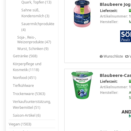
Quark, Topfen (13)
Blaubeere Jogh
Sahne süß,
Lieferzeit:
Kondensmilch (3)
Artikelnummer:
1
Hersteller:
M
Sauermilchprodukte
(4)
Soja-, Reis-,
Weizenprodukte (47)
Wurst, Schinken (9)
Getränke (568)
Wunschliste
V
Körperpflege und
Kosmetik (1118)
Blaubeere-Cas
Nonfood (451)
Lieferzeit:
Tiefkühlware
Artikelnummer:
1
Hersteller:
A
Trockenware (5363)
S
Verkaufsunterstützung,
Werbemittel (51)
Saison-Artikel (6)
Vegan (1503)