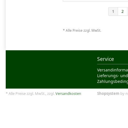
1
2
* Alle Preise zzgl. MwSt.
Service
Versandinforma
Lieferungs- und
Zahlungsbedin
* Alle Preise zzgl. MwSt., zzgl.
Versandkosten
Shopsystem
by n