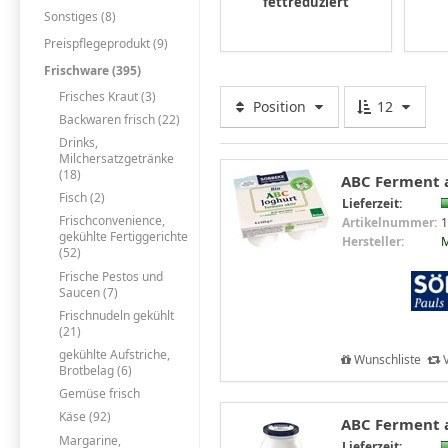
fettreduziert
Sonstiges (8)
Preispflegeprodukt (9)
Frischware (395)
Frisches Kraut (3)
Position
12
Backwaren frisch (22)
Drinks,
Milchersatzgetränke
(18)
ABC Ferment a
Fisch (2)
Lieferzeit:
Frischconvenience,
Artikelnummer:
1
gekühlte Fertiggerichte
Hersteller:
M
(52)
Frische Pestos und
Saucen (7)
Frischnudeln gekühlt
(21)
gekühlte Aufstriche,
Wunschliste
V
Brotbelag (6)
Gemüse frisch
Käse (92)
ABC Ferment a
Margarine,
Lieferzeit: