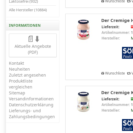
Laktosefrei (932)
Wunschliste
V
Alle Hersteller (10884)
Der Cremige H
INFORMATIONEN
Lieferzeit:
Artikelnummer:
1
📄⬇️
Hersteller:
M
Aktuelle Angebote
(PDF)
Kontakt
Neuheiten
Wunschliste
V
Zuletzt angesehen
Produktliste
vergleichen
Der Cremige K
Sitemap
Versandinformationen
Lieferzeit:
Datenschutzerklärung
Artikelnummer:
1
Lieferungs- und
Hersteller:
M
Zahlungsbedingungen