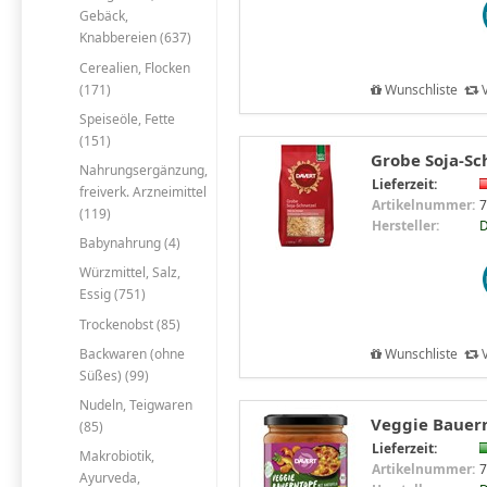
Gebäck,
Knabbereien (637)
Cerealien, Flocken
(171)
Wunschliste
V
Speiseöle, Fette
(151)
Grobe Soja-Sch
Nahrungsergänzung,
Lieferzeit:
freiverk. Arzneimittel
Artikelnummer:
7
(119)
Hersteller:
D
Babynahrung (4)
Würzmittel, Salz,
Essig (751)
Trockenobst (85)
Backwaren (ohne
Wunschliste
V
Süßes) (99)
Nudeln, Teigwaren
Veggie Bauern
(85)
Lieferzeit:
Makrobiotik,
Artikelnummer:
7
Ayurveda,