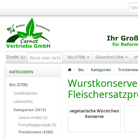
Direkt zu:
Bio (5708)
Glutenfrei (394)
o
/
Bio
/
Kategorien
/
Trockenwa
KATEGORIEN
Wurstkonserve
Bio (5708)
Fleischersatzp
Sonderposten
Laktosefrei
Kategorien (5613)
vegetarische Würstchen
Konserve
Saison-Artikel (2)
Preispflegeprodukt (5)
Trockenware (4386)