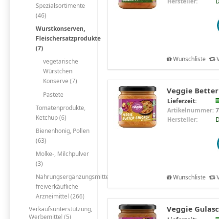
Hersteller:
D
Spezialsortimente
(46)
Wurstkonserven,
Fleischersatzprodukte
(7)
Wunschliste
V
vegetarische
Würstchen
Konserve (7)
Veggie Better
Pastete
Lieferzeit:
Tomatenprodukte,
Artikelnummer:
7
Ketchup (6)
Hersteller:
D
Bienenhonig, Pollen
(63)
Molke-, Milchpulver
(3)
Nahrungsergänzungsmittel,
Wunschliste
V
freiverkäufliche
Arzneimittel (266)
Veggie Gulasc
Verkaufsunterstützung,
Werbemittel (5)