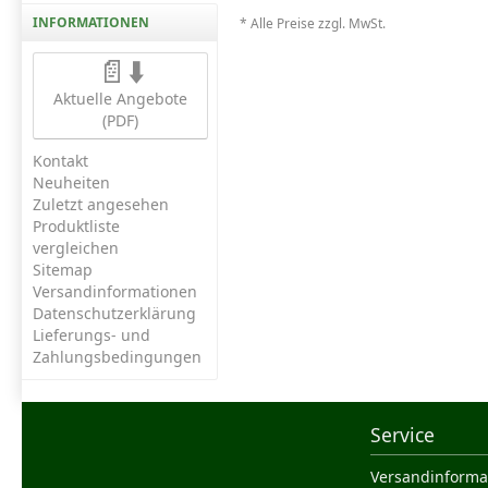
INFORMATIONEN
* Alle Preise zzgl. MwSt.
📄⬇️
Aktuelle Angebote
(PDF)
Kontakt
Neuheiten
Zuletzt angesehen
Produktliste
vergleichen
Sitemap
Versandinformationen
Datenschutzerklärung
Lieferungs- und
Zahlungsbedingungen
Service
Versandinforma