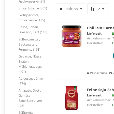
Fischkonserven (1)
Brotaufstriche (301)
Position
12
Fertiggerichte,
Convenience (185)
Brühe, Soßen,
Chili sin Carn
Dressing, Senf (143)
Lieferzeit:
Artikelnummer:
7
Süßungsmittel,
Hersteller:
D
Backzutaten,
Fermente (163)
Getreide, Nüsse,
Saaten,
Mühlenerzeugn.
(401)
Wunschliste
V
Aufgussgetränke
(774)
Feine Soja-Sch
Antipasti, Obst-,
Lieferzeit:
Gemüse-,
Artikelnummer:
7
Sauerkonserven
Hersteller:
D
(78)
Süßigkeiten,