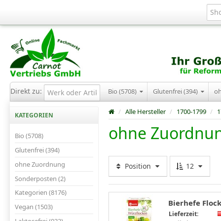
Direkt zu:
Bio (5708)
Glutenfrei (394)
o
/
Alle Hersteller
/
1700-1799
/
1
KATEGORIEN
ohne Zuordnu
Bio (5708)
Glutenfrei (394)
ohne Zuordnung
Position
12
Sonderposten (2)
Kategorien (8176)
Bierhefe Flock
Vegan (1503)
Lieferzeit: