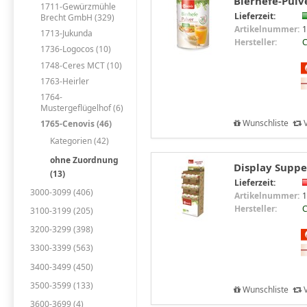
Bierhefe-Pulve
1711-Gewürzmühle
Lieferzeit:
Brecht GmbH (329)
Artikelnummer:
1
1713-Jukunda
Hersteller:
C
1736-Logocos (10)
1748-Ceres MCT (10)
1763-Heirler
1764-
Mustergeflügelhof (6)
Wunschliste
V
1765-Cenovis (46)
Kategorien (42)
ohne Zuordnung
Display Suppe
(13)
Lieferzeit:
3000-3099 (406)
Artikelnummer:
1
Hersteller:
C
3100-3199 (205)
3200-3299 (398)
3300-3399 (563)
3400-3499 (450)
3500-3599 (133)
Wunschliste
V
3600-3699 (4)