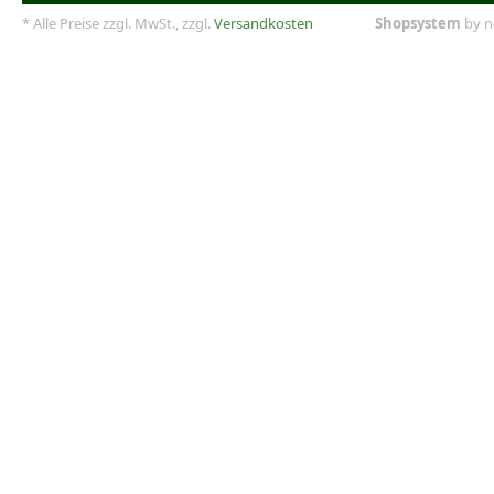
* Alle Preise zzgl. MwSt., zzgl.
Versandkosten
Shopsystem
by n