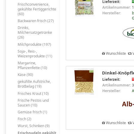
Lieferzeit:
Frischconvenience,
Artikelnummer:
1
gekühlte Fertiggerichte
Hersteller:
I
(60)
G
Backwaren frisch (27)
Drinks,
Milchersatzgetränke
(26)
Milchprodukte (197)
Soja-, Reis-,
Wunschliste
V
Weizenprodukte (11)
Margarine,
Pflanzenfette (10)
Dinkel-Knöpfle
Käse (90)
Lieferzeit:
gekühlte Aufstriche,
Artikelnummer:
3
Brotbelag (19)
Hersteller:
A
Frisches Kraut (10)
Frische Pestos und
Saucen (10)
Gemüse frisch (1)
Fisch (2)
Wunschliste
V
Wurst, Schinken (9)
Frischnudeln gekühlt