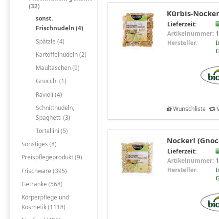
(32)
Kürbis-Nockerl
sonst.
Lieferzeit:
Frischnudeln (4)
Artikelnummer:
1
Spätzle (4)
Hersteller:
I
G
Kartoffelnudeln (2)
Maultaschen (9)
Gnocchi (1)
Ravioli (4)
Schnittnudeln,
Wunschliste
V
Spaghetti (3)
Tortellini (5)
Nockerl (Gnocc
Sonstiges (8)
Lieferzeit:
Preispflegeprodukt (9)
Artikelnummer:
1
Hersteller:
I
Frischware (395)
G
Getränke (568)
Körperpflege und
Kosmetik (1118)