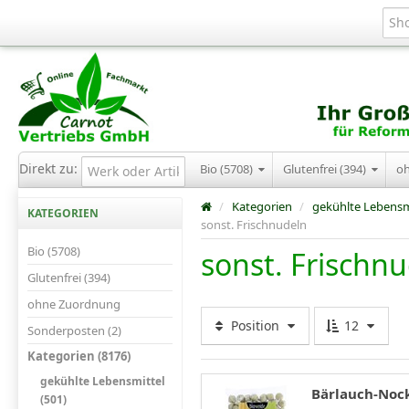
Direkt zu:
Bio (5708)
Glutenfrei (394)
o
/
Kategorien
/
gekühlte Lebensm
KATEGORIEN
sonst. Frischnudeln
Bio (5708)
sonst. Frischn
Glutenfrei (394)
ohne Zuordnung
Position
12
Sonderposten (2)
Kategorien (8176)
gekühlte Lebensmittel
Bärlauch-Nocke
(501)