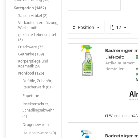
Kategorien (1462)
Saison-Artikel (2)
Verkaufsunterstützung,
Position
12
Werbemittel
gekühlte Lebensmittel
(3)
Frischware (75)
Badreiniger m
Getränke (109)
Lieferzeit:
Körperpflege und
Artikelnummer:
1
Kosmetik (58)
Hersteller:
Nonfood (126)
R
Duftöle, Zubehör,
Räucherwerk (61)
Papeterie
Insektenschutz,
Schädlingsabwehr
Wunschliste
V
(1)
Drogeriewaren
Haushaltswaren (9)
Badreiniger m.