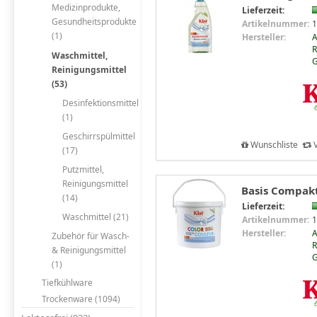
Medizinprodukte,
Lieferzeit:
Gesundheitsprodukte
Artikelnummer:
1
(1)
Hersteller:
R
Waschmittel,
Reinigungsmittel
(53)
Desinfektionsmittel
(1)
Geschirrspülmittel
Wunschliste
V
(17)
Putzmittel,
Reinigungsmittel
Basis Compakt 
(14)
Lieferzeit:
Waschmittel (21)
Artikelnummer:
1
Hersteller:
Zubehör für Wasch-
R
& Reinigungsmittel
(1)
Tiefkühlware
Trockenware (1094)