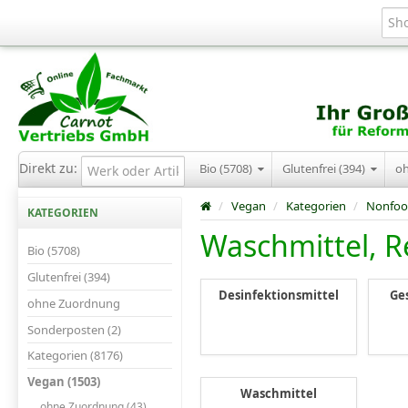
Direkt zu:
Bio (5708)
Glutenfrei (394)
o
/
Vegan
/
Kategorien
/
Nonfo
KATEGORIEN
Waschmittel, R
Bio (5708)
Glutenfrei (394)
Desinfektionsmittel
Ge
ohne Zuordnung
Sonderposten (2)
Kategorien (8176)
Vegan (1503)
Waschmittel
ohne Zuordnung (43)