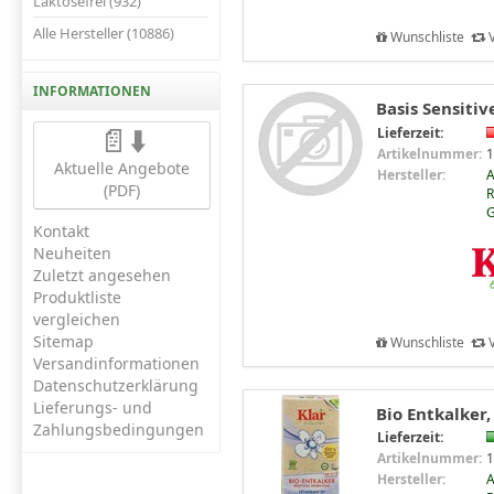
Laktosefrei (932)
Alle Hersteller (10886)
Wunschliste
V
INFORMATIONEN
Basis Sensitiv
📄⬇️
Lieferzeit:
Artikelnummer:
1
Aktuelle Angebote
Hersteller:
(PDF)
R
Kontakt
Neuheiten
Zuletzt angesehen
Produktliste
vergleichen
Sitemap
Wunschliste
V
Versandinformationen
Datenschutzerklärung
Lieferungs- und
Bio Entkalker,
Zahlungsbedingungen
Lieferzeit:
Artikelnummer:
1
Hersteller: