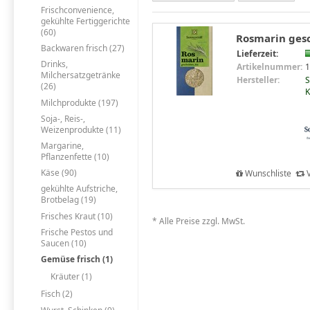
Frischconvenience,
gekühlte Fertiggerichte
(60)
Rosmarin gesc
Backwaren frisch (27)
Lieferzeit:
Drinks,
Artikelnummer:
1
Milchersatzgetränke
Hersteller:
S
(26)
K
Milchprodukte (197)
Soja-, Reis-,
Weizenprodukte (11)
Margarine,
Pflanzenfette (10)
Käse (90)
Wunschliste
V
gekühlte Aufstriche,
Brotbelag (19)
Frisches Kraut (10)
* Alle Preise zzgl. MwSt.
Frische Pestos und
Saucen (10)
Gemüse frisch (1)
Kräuter (1)
Fisch (2)