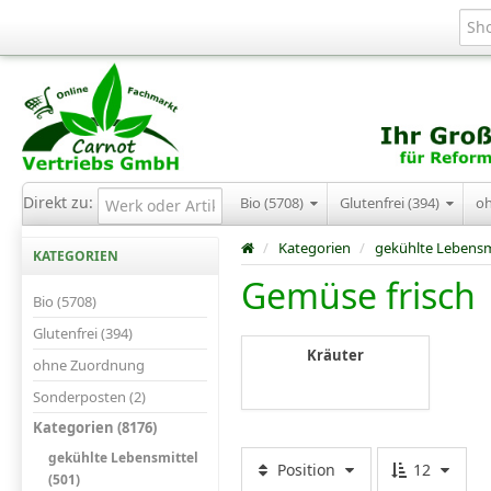
Direkt zu:
Bio (5708)
Glutenfrei (394)
o
/
Kategorien
/
gekühlte Lebensm
KATEGORIEN
Gemüse frisch
Bio (5708)
Glutenfrei (394)
Kräuter
ohne Zuordnung
Sonderposten (2)
Kategorien (8176)
gekühlte Lebensmittel
Position
12
(501)