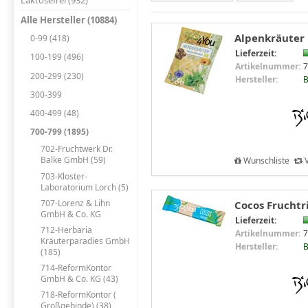
Laktosefrei (932)
Alle Hersteller (10884)
Alpenkräuter 
0-99 (418)
Lieferzeit:
100-199 (496)
Artikelnummer:
7
200-299 (230)
Hersteller:
B
300-399
400-499 (48)
700-799 (1895)
702-Fruchtwerk Dr.
Balke GmbH (59)
Wunschliste
V
703-Kloster-
Laboratorium Lorch (5)
707-Lorenz & Lihn
Cocos Fruchtr
GmbH & Co. KG
Lieferzeit:
712-Herbaria
Artikelnummer:
7
Kräuterparadies GmbH
Hersteller:
B
(185)
714-ReformKontor
GmbH & Co. KG (43)
718-ReformKontor (
Großgebinde) (38)