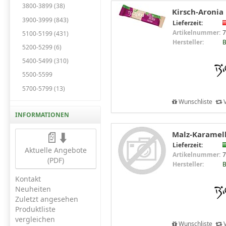
3800-3899 (38)
Kirsch-Aronia 
3900-3999 (843)
Lieferzeit:
Artikelnummer:
7
5100-5199 (431)
Hersteller:
B
5200-5299 (6)
5400-5499 (310)
5500-5599
5700-5799 (13)
Wunschliste
V
INFORMATIONEN
📄⬇️
Malz-Karamell
Lieferzeit:
Aktuelle Angebote
Artikelnummer:
7
(PDF)
Hersteller:
B
Kontakt
Neuheiten
Zuletzt angesehen
Produktliste
vergleichen
Wunschliste
V