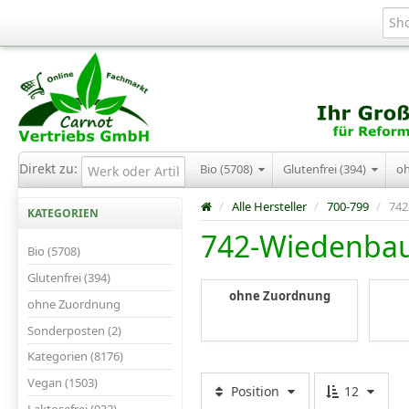
Direkt zu:
Bio (5708)
Glutenfrei (394)
o
/
Alle Hersteller
/
700-799
/
742
KATEGORIEN
742-Wiedenba
Bio (5708)
Glutenfrei (394)
ohne Zuordnung
ohne Zuordnung
Sonderposten (2)
Kategorien (8176)
Vegan (1503)
Position
12