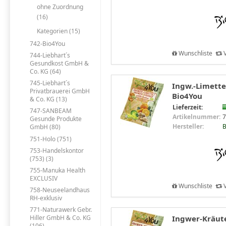
ohne Zuordnung
(16)
Kategorien (15)
742-Bio4You
Wunschliste
V
744-Liebhart´s
Gesundkost GmbH &
Co. KG (64)
745-Liebhart´s
Ingw.-Limette
Privatbrauerei GmbH
Bio4You
& Co. KG (13)
Lieferzeit:
747-SANBEAM
Artikelnummer:
7
Gesunde Produkte
Hersteller:
B
GmbH (80)
751-Holo (751)
753-Handelskontor
(753) (3)
755-Manuka Health
EXCLUSIV
Wunschliste
V
758-Neuseelandhaus
RH-exklusiv
771-Naturawerk Gebr.
Ingwer-Kräute
Hiller GmbH & Co. KG
(106)