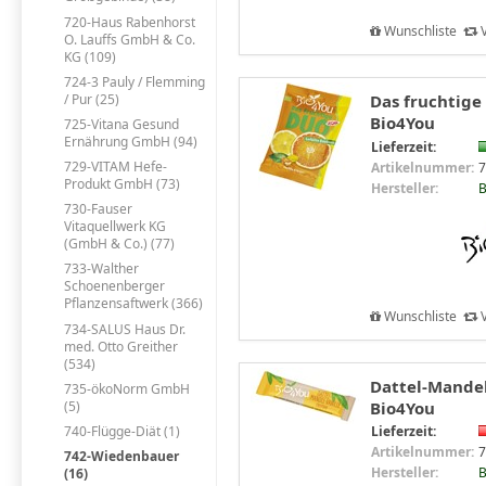
720-Haus Rabenhorst
Wunschliste
V
O. Lauffs GmbH & Co.
KG (109)
724-3 Pauly / Flemming
/ Pur (25)
Das fruchtige
Bio4You
725-Vitana Gesund
Ernährung GmbH (94)
Lieferzeit:
729-VITAM Hefe-
Artikelnummer:
7
Produkt GmbH (73)
Hersteller:
B
730-Fauser
Vitaquellwerk KG
(GmbH & Co.) (77)
733-Walther
Schoenenberger
Pflanzensaftwerk (366)
Wunschliste
V
734-SALUS Haus Dr.
med. Otto Greither
(534)
Dattel-Mandel-
735-ökoNorm GmbH
Bio4You
(5)
740-Flügge-Diät (1)
Lieferzeit:
Artikelnummer:
7
742-Wiedenbauer
Hersteller:
B
(16)