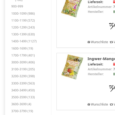
Lieferzeit:
900-999
Artikelnummer:
7
Hersteller:
B
1000-1099 (986)
1100-1199 (572)
1200-1299 (243)
1300-1399 (630)
1400-1499 (1127)
Wunschliste
V
1600-1699 (19)
1700-1799 (401)
Ingwer-Mango 
3000-3099 (406)
Lieferzeit:
Artikelnummer:
7
3100-3199 (205)
Hersteller:
B
3200-3299 (398)
3300-3399 (563)
3400-3499 (450)
3500-3599 (133)
3600-3699 (4)
Wunschliste
V
3700-3799 (19)