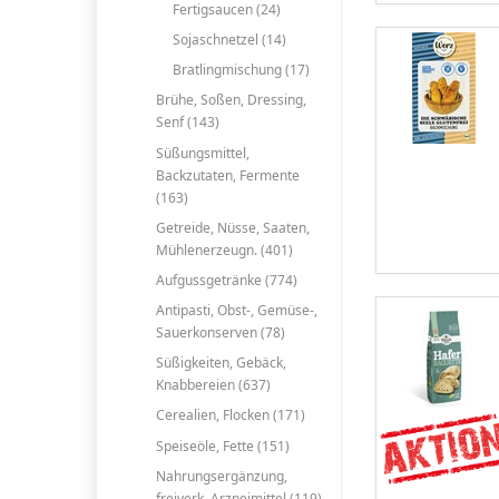
Fertigsaucen (24)
Sojaschnetzel (14)
Bratlingmischung (17)
Brühe, Soßen, Dressing,
Senf (143)
Süßungsmittel,
Backzutaten, Fermente
(163)
Getreide, Nüsse, Saaten,
Mühlenerzeugn. (401)
Aufgussgetränke (774)
Antipasti, Obst-, Gemüse-,
Sauerkonserven (78)
Süßigkeiten, Gebäck,
Knabbereien (637)
Cerealien, Flocken (171)
Speiseöle, Fette (151)
Nahrungsergänzung,
freiverk. Arzneimittel (119)