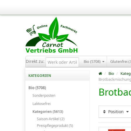
Direkt zu:
Bio (5708)
Glutenfrei (
/
Bio
/
Kateg
KATEGORIEN
Brotbackmischun
Bio (5708)
Brotba
Sonderposten
Laktosefrei
Position
Kategorien (5613)
Saison-Artikel (2)
Preispflegeprodukt (5)