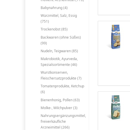
Babynahrung (4)
Würzmittel, Salz, Essig
(751)
Trockenobst (85)
Backwaren (ohne Süßes)
(99)
Nudeln, Teigwaren (85)
Makrobiotik, Ayurveda,
Spezialsortimente (46)
Wurstkonserven,
Fleischersatzprodukte (7)
Tomatenprodukte, Ketchup
(6)
Bienenhonig, Pollen (63)
Molke-, Milchpulver (3)
Nahrungsergänzungsmittel,
freiverkäufliche
Arzneimittel (266)