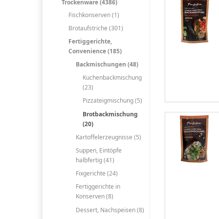
Trockenware (4386)
Fischkonserven (1)
Brotaufstriche (301)
Fertiggerichte,
Convenience (185)
Backmischungen (48)
Kuchenbackmischung
(23)
Pizzateigmischung (5)
Brotbackmischung
(20)
Kartoffelerzeugnisse (5)
Suppen, Eintöpfe
halbfertig (41)
Fixgerichte (24)
Fertiggerichte in
Konserven (8)
Dessert, Nachspeisen (8)