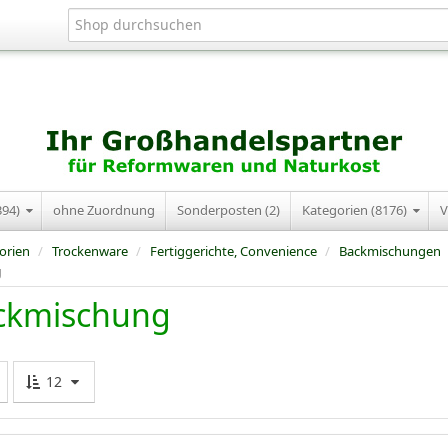
394)
ohne Zuordnung
Sonderposten (2)
Kategorien (8176)
V
orien
/
Trockenware
/
Fertiggerichte, Convenience
/
Backmischungen
g
ckmischung
12