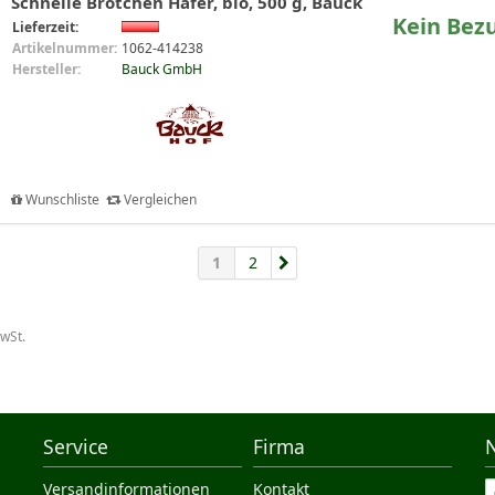
Schnelle Brötchen Hafer, bio, 500 g, Bauck
Kein Bez
Lieferzeit:
Artikelnummer:
1062-414238
Hersteller:
Bauck GmbH
Wunschliste
Vergleichen
1
2
MwSt.
Service
Firma
Versandinformationen
Kontakt