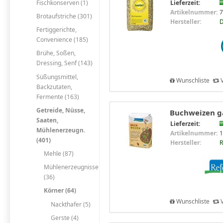
Fischkonserven (1)
Lieferzeit:
Artikelnummer:
7
Brotaufstriche (301)
Hersteller:
D
Fertiggerichte,
Convenience (185)
Brühe, Soßen,
Dressing, Senf (143)
Süßungsmittel,
Wunschliste
V
Backzutaten,
Fermente (163)
Getreide, Nüsse,
Buchweizen ga
Saaten,
Lieferzeit:
Mühlenerzeugn.
Artikelnummer:
1
(401)
Hersteller:
R
Mehle (87)
Mühlenerzeugnisse
(36)
Körner (64)
Wunschliste
V
Nackthafer (5)
Gerste (4)