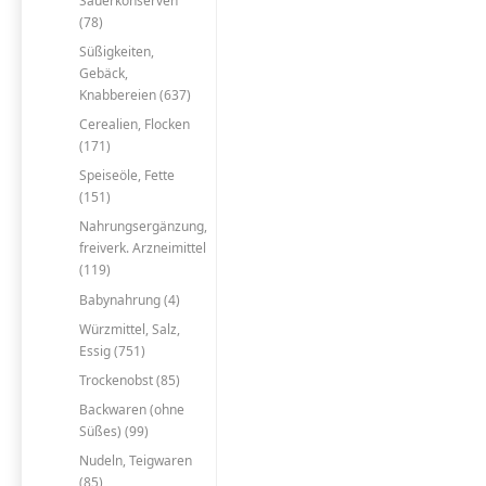
Sauerkonserven
(78)
Süßigkeiten,
Gebäck,
Knabbereien (637)
Cerealien, Flocken
(171)
Speiseöle, Fette
(151)
Nahrungsergänzung,
freiverk. Arzneimittel
(119)
Babynahrung (4)
Würzmittel, Salz,
Essig (751)
Trockenobst (85)
Backwaren (ohne
Süßes) (99)
Nudeln, Teigwaren
(85)