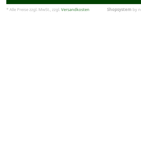
* Alle Preise zzgl. MwSt., zzgl.
Versandkosten
Shopsystem
by n