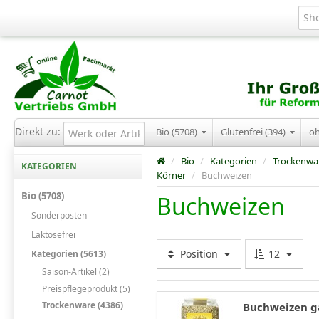
Direkt zu:
Bio (5708)
Glutenfrei (394)
o
/
Bio
/
Kategorien
/
Trockenwa
KATEGORIEN
Körner
/
Buchweizen
Bio (5708)
Buchweizen
Sonderposten
Laktosefrei
Position
12
Kategorien (5613)
Saison-Artikel (2)
Preispflegeprodukt (5)
Trockenware (4386)
Buchweizen ga