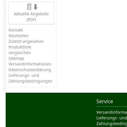
📄⬇️
Aktuelle Angebote
(PDF)
Kontakt
Neuheiten
Zuletzt angesehen
Produktliste
vergleichen
Sitemap
Versandinformationen
Datenschutzerklärung
Lieferungs- und
Zahlungsbedingungen
Service
Versandinforma
Lieferungs- und
Zahlungsbedin