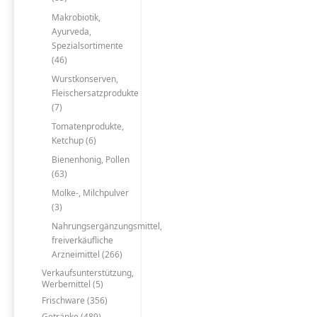
Makrobiotik,
Ayurveda,
Spezialsortimente
(46)
Wurstkonserven,
Fleischersatzprodukte
(7)
Tomatenprodukte,
Ketchup (6)
Bienenhonig, Pollen
(63)
Molke-, Milchpulver
(3)
Nahrungsergänzungsmittel,
freiverkäufliche
Arzneimittel (266)
Verkaufsunterstützung,
Werbemittel (5)
Frischware (356)
Getränke (489)