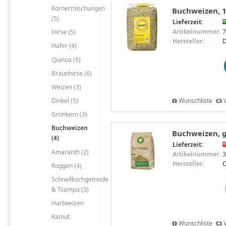
Körnermischungen
Buchweizen, 1
(5)
Lieferzeit:
Artikelnummer:
7
Hirse (5)
Hersteller:
D
Hafer (4)
Quinoa (5)
Braunhirse (6)
Weizen (3)
Wunschliste
V
Dinkel (5)
Grünkern (3)
Buchweizen
Buchweizen, ge
(4)
Lieferzeit:
Amaranth (2)
Artikelnummer:
3
Hersteller:
C
Roggen (4)
Schnellkochgetreide
& Tsampa (3)
Hartweizen
Kamut
Wunschliste
V