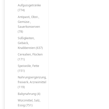
Aufgussgetränke
(774)
Antipasti, Obst-,
Gemüse-,
Sauerkonserven
(78)
Süßigkeiten,
Gebäck,
Knabbereien (637)
Cerealien, Flocken
(171)
Speiseöle, Fette
(151)
Nahrungsergänzung,
freiverk. Arzneimittel
(119)
Babynahrung (4)
Würzmittel, Salz,
Essig (751)