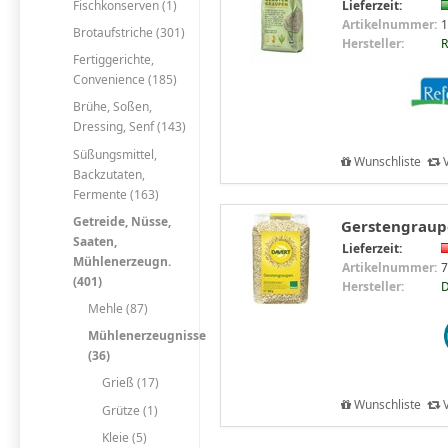
Fischkonserven (1)
Lieferzeit:
Artikelnummer:
1
Brotaufstriche (301)
Hersteller:
R
Fertiggerichte,
Convenience (185)
Brühe, Soßen,
Dressing, Senf (143)
Süßungsmittel,
Wunschliste
V
Backzutaten,
Fermente (163)
Getreide, Nüsse,
Gerstengraupe
Saaten,
Lieferzeit:
Mühlenerzeugn.
Artikelnummer:
7
(401)
Hersteller:
D
Mehle (87)
Mühlenerzeugnisse
(36)
Grieß (17)
Wunschliste
V
Grütze (1)
Kleie (5)