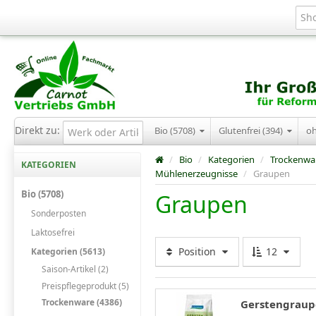
Direkt zu:
Bio (5708)
Glutenfrei (394)
o
/
Bio
/
Kategorien
/
Trockenwa
KATEGORIEN
Mühlenerzeugnisse
/
Graupen
Bio (5708)
Graupen
Sonderposten
Laktosefrei
Position
12
Kategorien (5613)
Saison-Artikel (2)
Preispflegeprodukt (5)
Trockenware (4386)
Gerstengraupe