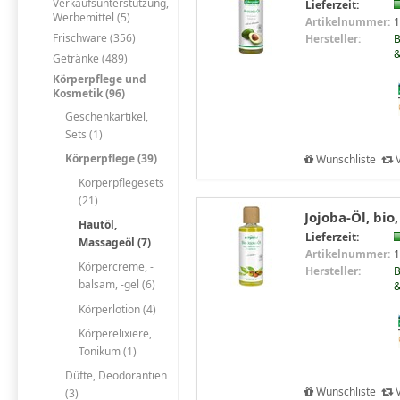
Verkaufsunterstützung,
Lieferzeit:
Werbemittel (5)
Artikelnummer:
1
Frischware (356)
Hersteller:
B
&
Getränke (489)
Körperpflege und
Kosmetik (96)
Geschenkartikel,
Sets (1)
Körperpflege (39)
Wunschliste
V
Körperpflegesets
(21)
Jojoba-Öl, bio
Hautöl,
Lieferzeit:
Massageöl (7)
Artikelnummer:
1
Körpercreme, -
Hersteller:
B
balsam, -gel (6)
&
Körperlotion (4)
Körperelixiere,
Tonikum (1)
Düfte, Deodorantien
Wunschliste
V
(3)