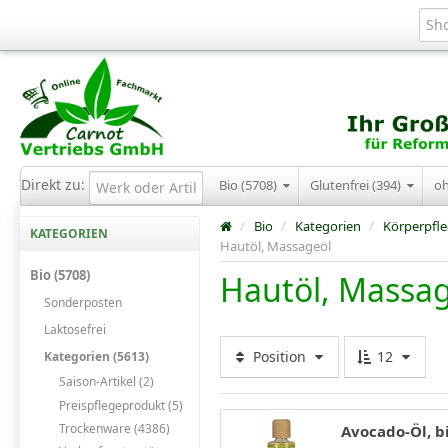
Direkt zu:
Bio (5708)
Glutenfrei (394)
o
/
Bio
/
Kategorien
/
Körperpfl
KATEGORIEN
Hautöl, Massageöl
Bio (5708)
Hautöl, Massa
Sonderposten
Laktosefrei
Position
12
Kategorien (5613)
Saison-Artikel (2)
Preispflegeprodukt (5)
Trockenware (4386)
Avocado-Öl, b