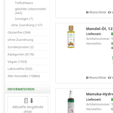
Tiefkühlware
gekühlte Lebensmittel
Wunschliste
V
(443)
Sonstiges (7)
ohne Zuordnung (137)
Mandel-Öl, 12
Glutenfrei (394)
Lieferzeit:
Artikelnummer:
1
ohne Zuordnung
Hersteller:
B
Sonderposten (2)
&
Kategorien (8176)
Vegan (1503)
Laktosefrei (932)
Alle Hersteller (10884)
Wunschliste
V
INFORMATIONEN
Manuka-Hydros
📄⬇️
Lieferzeit:
Artikelnummer:
1
Aktuelle Angebote
Hersteller:
G
(PDF)