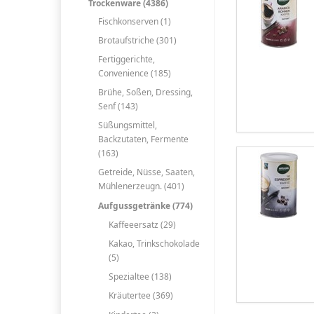
Trockenware (4386)
Fischkonserven (1)
Brotaufstriche (301)
Fertiggerichte,
Convenience (185)
Brühe, Soßen, Dressing,
Senf (143)
Süßungsmittel,
Backzutaten, Fermente
(163)
Getreide, Nüsse, Saaten,
Mühlenerzeugn. (401)
Aufgussgetränke (774)
Kaffeeersatz (29)
Kakao, Trinkschokolade
(5)
Spezialtee (138)
Kräutertee (369)