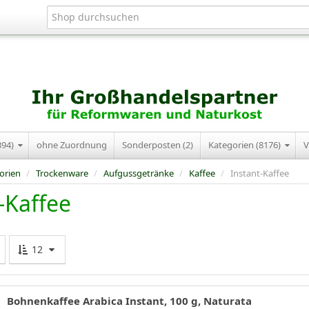
394)
ohne Zuordnung
Sonderposten (2)
Kategorien (8176)
V
orien
/
Trockenware
/
Aufgussgetränke
/
Kaffee
/
Instant-Kaffee
-Kaffee
12
Bohnenkaffee Arabica Instant, 100 g, Naturata