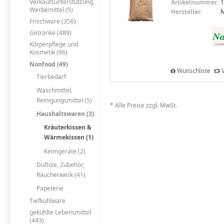
Verkaufsunterstützung,
Artikelnummer:
1
Werbemittel (5)
Hersteller:
N
Frischware (356)
Getränke (489)
Körperpflege und
Kosmetik (96)
Nonfood (49)
Wunschliste
V
Tierbedarf
Waschmittel,
Reinigungsmittel (5)
* Alle Preise zzgl. MwSt.
Haushaltswaren (3)
Kräuterkissen &
Wärmekissen (1)
Keimgeräte (2)
Duftöle, Zubehör,
Räucherwerk (41)
Papeterie
Tiefkühlware
gekühlte Lebensmittel
(443)