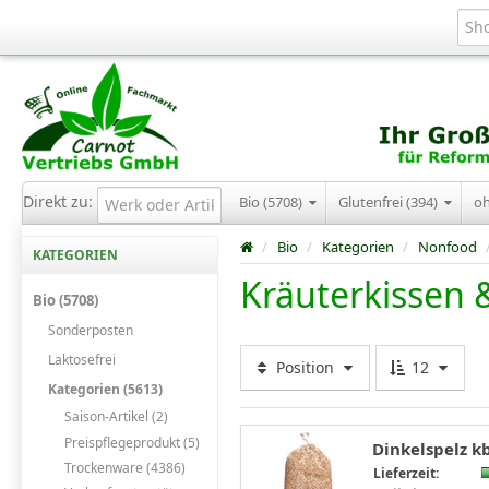
Direkt zu:
Bio (5708)
Glutenfrei (394)
o
/
Bio
/
Kategorien
/
Nonfood
KATEGORIEN
Kräuterkissen
Bio (5708)
Sonderposten
Laktosefrei
Position
12
Kategorien (5613)
Saison-Artikel (2)
Preispflegeprodukt (5)
Dinkelspelz kb
Trockenware (4386)
Lieferzeit: