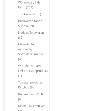
Würzmittel, Salz,
Essig (751)
Trockenobst (85)
Backwaren (ohne
Süßes) (99)
Nudeln, Teigwaren
(85)
Makrobiotik,
Ayurveda,
Spezialsortimente
(46)
Wurstkonserven,
Fleischersatzprodukte
(7)
Tomatenprodukte,
Ketchup (6)
Bienenhonig, Pollen
(63)
Molke-, Milchpulver
(3)