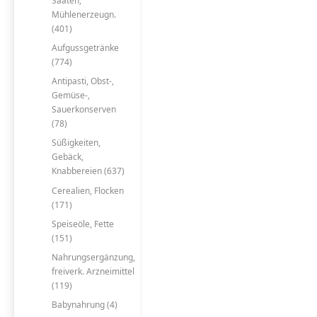
Saaten,
Mühlenerzeugn.
(401)
Aufgussgetränke
(774)
Antipasti, Obst-,
Gemüse-,
Sauerkonserven
(78)
Süßigkeiten,
Gebäck,
Knabbereien (637)
Cerealien, Flocken
(171)
Speiseöle, Fette
(151)
Nahrungsergänzung,
freiverk. Arzneimittel
(119)
Babynahrung (4)