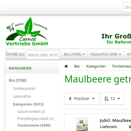
Direkt zu:
Bio (5708)
Glutenfrei (394)
o
/
Bio
/
Kategorien
/
Trockenwa
KATEGORIEN
Maulbeere get
Bio (5708)
Sonderposten
Laktosefrei
Position
12
Kategorien (5613)
Saison-Artikel (2)
Preispflegeprodukt (5)
Jubil. Maulbe
Trockenware (4386)
Lieferzeit: