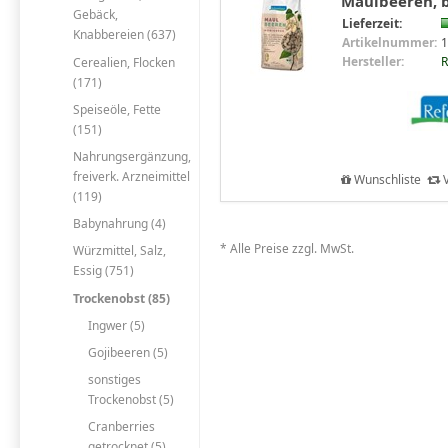
Maulbeeren, b
Gebäck,
Lieferzeit:
Knabbereien (637)
Artikelnummer:
1
Hersteller:
R
Cerealien, Flocken
(171)
Speiseöle, Fette
(151)
Nahrungsergänzung,
freiverk. Arzneimittel
Wunschliste
V
(119)
Babynahrung (4)
* Alle Preise zzgl. MwSt.
Würzmittel, Salz,
Essig (751)
Trockenobst (85)
Ingwer (5)
Gojibeeren (5)
sonstiges
Trockenobst (5)
Cranberries
getrocknet (5)