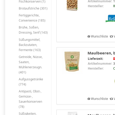
Artikelnummer:
1
Fischkonserven (1)
Hersteller:
R
Brotaufstriche (301)
Fertiggerichte,
Convenience (185)
Brühe, Soßen,
Dressing, Senf (143)
Wunschliste
V
Süßungsmittel,
Backzutaten,
Fermente (163)
Maulbeeren, bi
Getreide, Nüsse,
Lieferzeit:
Saaten,
Artikelnummer:
3
Mühlenerzeugn.
Hersteller:
C
(401)
Aufgussgetränke
(774)
Antipasti, Obst-,
Gemüse-,
Wunschliste
V
Sauerkonserven
(78)
Süßigkeiten,