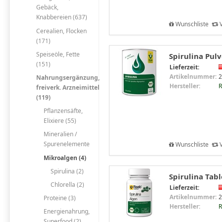
Gebäck,
Knabbereien (637)
Wunschliste
V
Cerealien, Flocken
(171)
Speiseöle, Fette
Spirulina Pulv
(151)
Lieferzeit:
Artikelnummer:
2
Nahrungsergänzung,
Hersteller:
R
freiverk. Arzneimittel
(119)
Pflanzensäfte,
Elixiere (55)
Mineralien /
Spurenelemente
Wunschliste
V
Mikroalgen (4)
Spirulina (2)
Spirulina Tabl
Chlorella (2)
Lieferzeit:
Artikelnummer:
2
Proteine (3)
Hersteller:
R
Energienahrung,
Superfood (2)