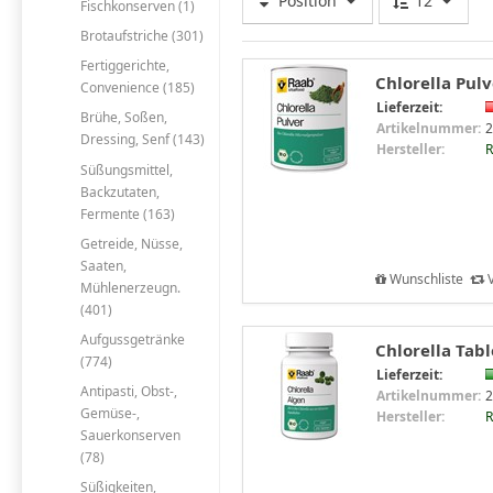
Position
12
Fischkonserven (1)
Brotaufstriche (301)
Fertiggerichte,
Chlorella Pulv
Convenience (185)
Lieferzeit:
Brühe, Soßen,
Artikelnummer:
2
Dressing, Senf (143)
Hersteller:
R
Süßungsmittel,
Backzutaten,
Fermente (163)
Getreide, Nüsse,
Saaten,
Wunschliste
V
Mühlenerzeugn.
(401)
Aufgussgetränke
Chlorella Tabl
(774)
Lieferzeit:
Antipasti, Obst-,
Artikelnummer:
2
Gemüse-,
Hersteller:
R
Sauerkonserven
(78)
Süßigkeiten,