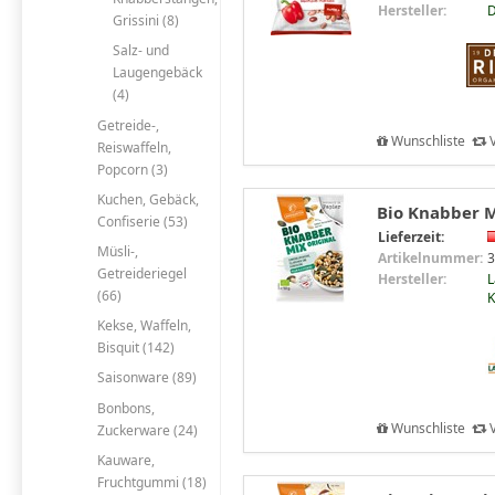
Hersteller:
D
Grissini (8)
Salz- und
Laugengebäck
(4)
Getreide-,
Wunschliste
V
Reiswaffeln,
Popcorn (3)
Kuchen, Gebäck,
Bio Knabber M
Confiserie (53)
Lieferzeit:
Müsli-,
Artikelnummer:
3
Getreideriegel
Hersteller:
L
(66)
Kekse, Waffeln,
Bisquit (142)
Saisonware (89)
Bonbons,
Wunschliste
V
Zuckerware (24)
Kauware,
Fruchtgummi (18)