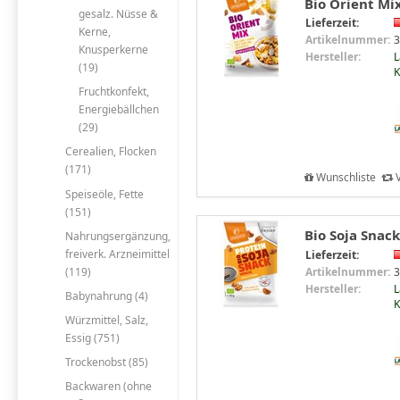
Bio Orient Mi
gesalz. Nüsse &
Lieferzeit:
Kerne,
Artikelnummer:
3
Knusperkerne
Hersteller:
L
(19)
Fruchtkonfekt,
Energiebällchen
(29)
Cerealien, Flocken
(171)
Wunschliste
V
Speiseöle, Fette
(151)
Bio Soja Snac
Nahrungsergänzung,
freiverk. Arzneimittel
Lieferzeit:
(119)
Artikelnummer:
3
Hersteller:
L
Babynahrung (4)
Würzmittel, Salz,
Essig (751)
Trockenobst (85)
Backwaren (ohne