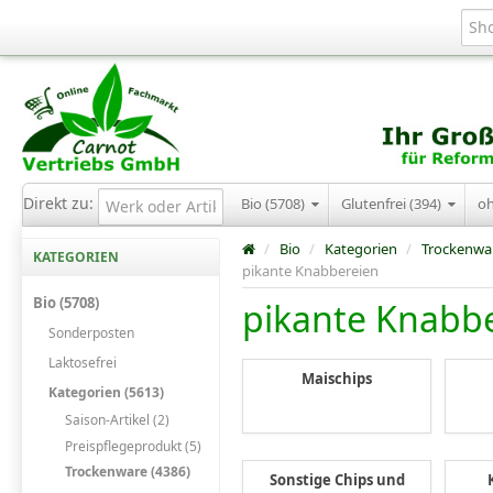
Direkt zu:
Bio (5708)
Glutenfrei (394)
o
/
Bio
/
Kategorien
/
Trockenwa
KATEGORIEN
pikante Knabbereien
Bio (5708)
pikante Knabb
Sonderposten
Laktosefrei
Maischips
Kategorien (5613)
Saison-Artikel (2)
Preispflegeprodukt (5)
Trockenware (4386)
Sonstige Chips und