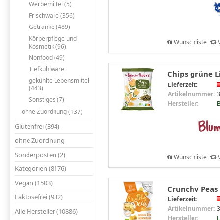
Werbemittel (5)
Frischware (356)
Getränke (489)
Körperpflege und
Wunschliste
V
Kosmetik (96)
Nonfood (49)
Tiefkühlware
Chips grüne L
gekühlte Lebensmittel
Lieferzeit:
(443)
Artikelnummer:
3
Sonstiges (7)
Hersteller:
B
ohne Zuordnung (137)
Glutenfrei (394)
ohne Zuordnung
Sonderposten (2)
Wunschliste
V
Kategorien (8176)
Vegan (1503)
Crunchy Peas 
Laktosefrei (932)
Lieferzeit:
Artikelnummer:
3
Alle Hersteller (10886)
Hersteller:
L