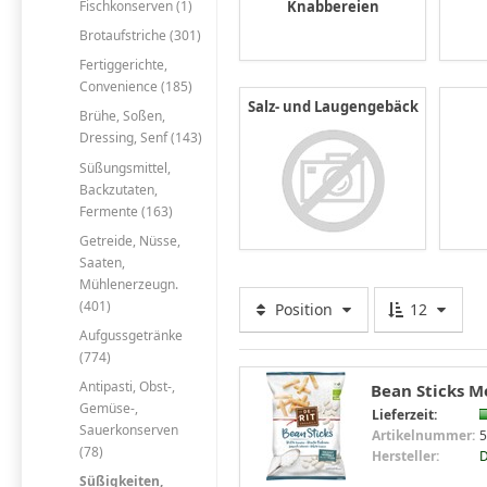
Fischkonserven (1)
Knabbereien
Brotaufstriche (301)
Fertiggerichte,
Convenience (185)
Salz- und Laugengebäck
Brühe, Soßen,
Dressing, Senf (143)
Süßungsmittel,
Backzutaten,
Fermente (163)
Getreide, Nüsse,
Saaten,
Mühlenerzeugn.
(401)
Position
12
Aufgussgetränke
(774)
Antipasti, Obst-,
Bean Sticks Me
Gemüse-,
Lieferzeit:
Sauerkonserven
Artikelnummer:
5
(78)
Hersteller:
D
Süßigkeiten,