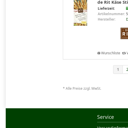
de Rit Käse St
Lieferzeit:
Artikelnummer:
5
Hersteller:
D
Wunschliste
V
1
* Alle Preise zzgl. MwSt.
Service
Versandinforma