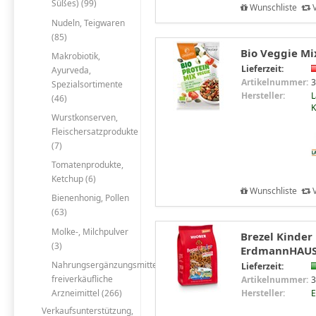
Süßes) (99)
Wunschliste
V
Nudeln, Teigwaren
(85)
Bio Veggie Mi
Makrobiotik,
Lieferzeit:
Ayurveda,
Artikelnummer:
3
Spezialsortimente
Hersteller:
L
(46)
Wurstkonserven,
Fleischersatzprodukte
(7)
Tomatenprodukte,
Ketchup (6)
Wunschliste
V
Bienenhonig, Pollen
(63)
Molke-, Milchpulver
Brezel Kinder 
(3)
ErdmannHAU
Nahrungsergänzungsmittel,
Lieferzeit:
freiverkäufliche
Artikelnummer:
3
Hersteller:
Arzneimittel (266)
Verkaufsunterstützung,