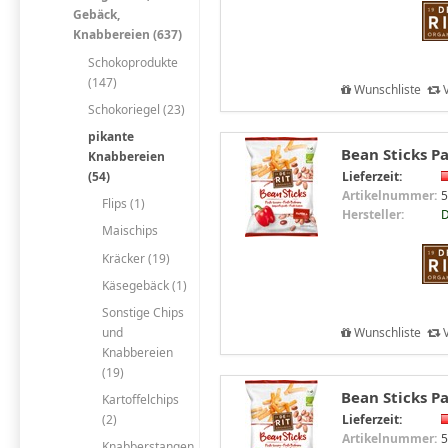
Gebäck,
Knabbereien (637)
Schokoprodukte
(147)
Wunschliste
V
Schokoriegel (23)
pikante
Bean Sticks Pa
Knabbereien
(54)
Lieferzeit:
Artikelnummer:
5
Flips (1)
Hersteller:
D
Maischips
Kräcker (19)
Käsegebäck (1)
Sonstige Chips
und
Wunschliste
V
Knabbereien
(19)
Bean Sticks Pa
Kartoffelchips
Lieferzeit:
(2)
Artikelnummer:
5
Knabberstangen,