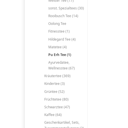
Weißer Tee (17)
sonst. Spezialtees (30)
Rooibusch Tee (14)
Oolong Tee
Fitnesstee (1)
Hildegard Tee (4)
Matetee (4)
Pu Erh Tee (1)
Ayurvedatee,
Wellnesstee (67)
Kräutertee (369)
Kindertee (3)
Grüntee (52)
Früchtetee (80)
Schwarztee (47)
Kaffee (64)
Geschenkartikel, Sets,