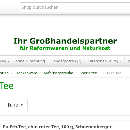
394)
ohne Zuordnung
Sonderposten (2)
Kategorien (8176)
V
orien
/
Trockenware
/
Aufgussgetränke
/
Spezialtee
/
Pu Erh Tee
Tee
12
Pu-Erh-Tee, chin.roter Tee, 100 g, Schoenenberger