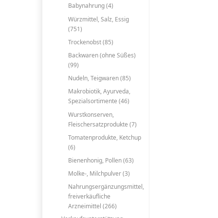
Babynahrung (4)
Würzmittel, Salz, Essig
(751)
Trockenobst (85)
Backwaren (ohne Süßes)
(99)
Nudeln, Teigwaren (85)
Makrobiotik, Ayurveda,
Spezialsortimente (46)
Wurstkonserven,
Fleischersatzprodukte (7)
Tomatenprodukte, Ketchup
(6)
Bienenhonig, Pollen (63)
Molke-, Milchpulver (3)
Nahrungsergänzungsmittel,
freiverkäufliche
Arzneimittel (266)