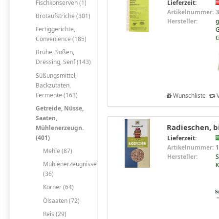
Fischkonserven (1)
Lieferzeit:
Artikelnummer:
3
Brotaufstriche (301)
Hersteller:
g
Fertiggerichte,
G
G
Convenience (185)
Brühe, Soßen,
Dressing, Senf (143)
Süßungsmittel,
Backzutaten,
Fermente (163)
Wunschliste
V
Getreide, Nüsse,
Saaten,
Radieschen, b
Mühlenerzeugn.
(401)
Lieferzeit:
Artikelnummer:
1
Mehle (87)
Hersteller:
S
Mühlenerzeugnisse
K
(36)
Körner (64)
Ölsaaten (72)
Reis (29)