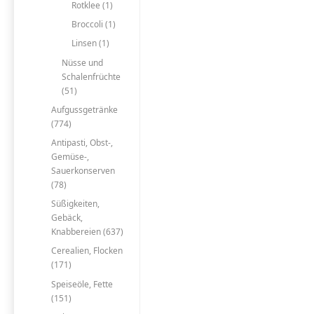
Rotklee (1)
Broccoli (1)
Linsen (1)
Nüsse und
Schalenfrüchte
(51)
Aufgussgetränke
(774)
Antipasti, Obst-,
Gemüse-,
Sauerkonserven
(78)
Süßigkeiten,
Gebäck,
Knabbereien (637)
Cerealien, Flocken
(171)
Speiseöle, Fette
(151)