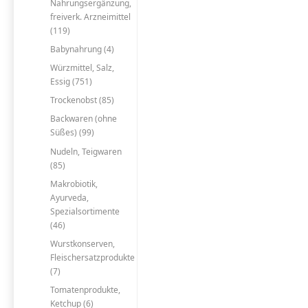
Nahrungsergänzung,
freiverk. Arzneimittel
(119)
Babynahrung (4)
Würzmittel, Salz,
Essig (751)
Trockenobst (85)
Backwaren (ohne
Süßes) (99)
Nudeln, Teigwaren
(85)
Makrobiotik,
Ayurveda,
Spezialsortimente
(46)
Wurstkonserven,
Fleischersatzprodukte
(7)
Tomatenprodukte,
Ketchup (6)