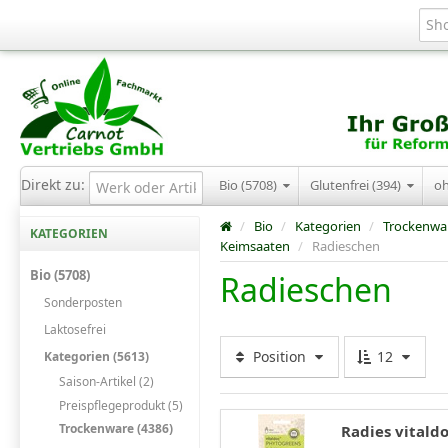
Direkt zu:
Bio (5708)
Glutenfrei (394)
o
/
Bio
/
Kategorien
/
Trockenwa
KATEGORIEN
Keimsaaten
/
Radieschen
Bio (5708)
Radieschen
Sonderposten
Laktosefrei
Position
12
Kategorien (5613)
Saison-Artikel (2)
Preispflegeprodukt (5)
Trockenware (4386)
Radies vitald