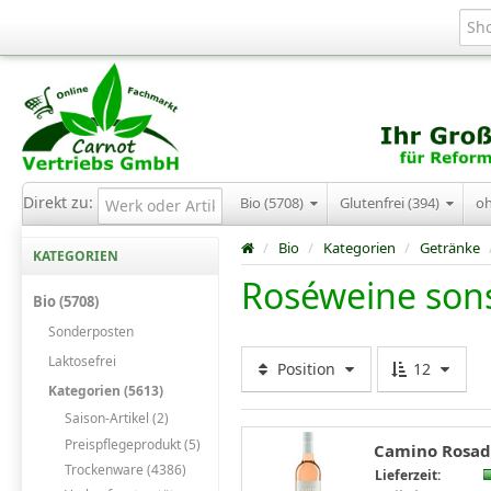
Direkt zu:
Bio (5708)
Glutenfrei (394)
o
/
Bio
/
Kategorien
/
Getränke
KATEGORIEN
Roséweine sons
Bio (5708)
Sonderposten
Laktosefrei
Position
12
Kategorien (5613)
Saison-Artikel (2)
Preispflegeprodukt (5)
Camino Rosado
Trockenware (4386)
Lieferzeit: