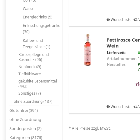
Cola (3)
Wasser
Energiedrinks (5)
Wunschliste
V
Erfrischungsgetränke
(30)
Pettirosce Cer
Kaffee- und
Wein
Teegetränke (1)
Lieferzeit:
Körperpflege und
Artikelnummer:
1
Kosmetik (96)
Hersteller:
P
Nonfood (49)
Tiefkühlware
gekühlte Lebensmittel
(443)
Sonstiges (7)
ohne Zuordnung (137)
Wunschliste
V
Glutenfrei (394)
ohne Zuordnung
Sonderposten (2)
* Alle Preise zzgl. MwSt.
Kategorien (8176)