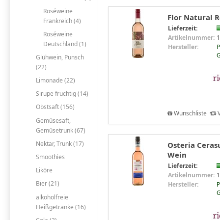
Roséweine
Flor Natural R
Frankreich (4)
Lieferzeit:
Roséweine
Artikelnummer:
1
Deutschland (1)
Hersteller:
P
Glühwein, Punsch
(22)
Limonade (22)
Sirupe fruchtig (14)
Obstsaft (156)
Wunschliste
V
Gemüsesaft,
Gemüsetrunk (67)
Nektar, Trunk (17)
Osteria Cerasu
Wein
Smoothies
Lieferzeit:
Liköre
Artikelnummer:
1
Bier (21)
Hersteller:
P
alkoholfreie
Heißgetränke (16)