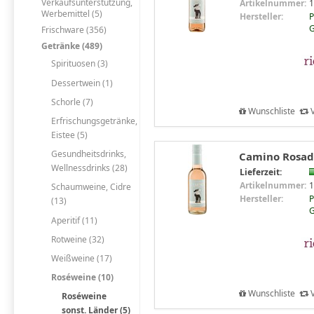
Verkaufsunterstützung,
Artikelnummer:
1
Werbemittel (5)
Hersteller:
P
Frischware (356)
Getränke (489)
Spirituosen (3)
Dessertwein (1)
Schorle (7)
Wunschliste
V
Erfrischungsgetränke,
Eistee (5)
Gesundheitsdrinks,
Camino Rosado 
Wellnessdrinks (28)
Lieferzeit:
Artikelnummer:
1
Schaumweine, Cidre
Hersteller:
P
(13)
Aperitif (11)
Rotweine (32)
Weißweine (17)
Roséweine (10)
Wunschliste
V
Roséweine
sonst. Länder (5)