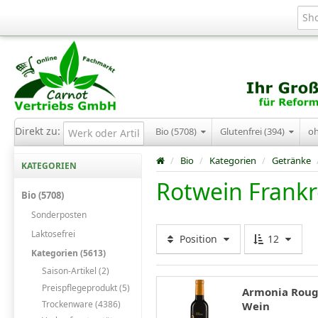
Direkt zu:
Bio (5708)
Glutenfrei (394)
o
/
Bio
/
Kategorien
/
Getränke
KATEGORIEN
Rotwein Frankr
Bio (5708)
Sonderposten
Laktosefrei
Position
12
Kategorien (5613)
Saison-Artikel (2)
Preispflegeprodukt (5)
Armonia Rouge
Trockenware (4386)
Wein