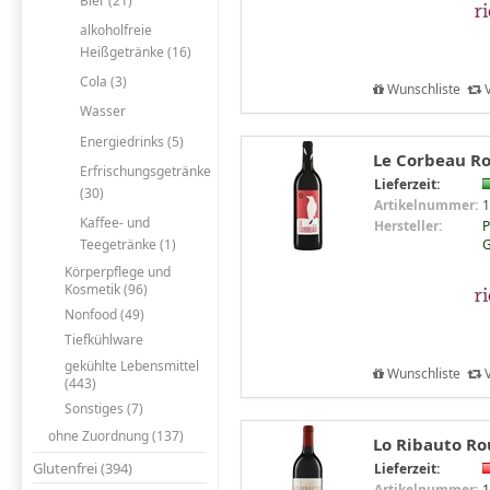
Bier (21)
alkoholfreie
Heißgetränke (16)
Cola (3)
Wunschliste
V
Wasser
Energiedrinks (5)
Le Corbeau Ro
Erfrischungsgetränke
Lieferzeit:
(30)
Artikelnummer:
1
Kaffee- und
Hersteller:
P
Teegetränke (1)
Körperpflege und
Kosmetik (96)
Nonfood (49)
Tiefkühlware
gekühlte Lebensmittel
Wunschliste
V
(443)
Sonstiges (7)
ohne Zuordnung (137)
Lo Ribauto Ro
Glutenfrei (394)
Lieferzeit:
Artikelnummer:
1