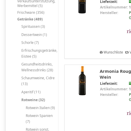
Verkaufsunterstützung,
Lieferzeit:
Werbemittel (5)
Artikelnummer:
1
Frischware (356)
Hersteller:
P
Getränke (489)
Spirituosen (3)
Dessertwein (1)
Schorle (7)
Erfrischungsgetränke,
Wunschliste
V
Eistee (5)
Gesundheitsdrinks,
Wellnessdrinks (28)
Armonia Rouge
Wein
Schaumweine, Cidre
Lieferzeit:
(13)
Artikelnummer:
1
Aperitif (11)
Hersteller:
P
Rotweine (32)
Rotwein Italien (9)
Rotwein Spanien
(7)
Rotwein sonst.