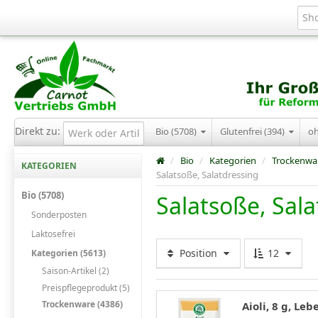
Direkt zu:
Bio (5708)
Glutenfrei (394)
o
/
Bio
/
Kategorien
/
Trockenwa
KATEGORIEN
Salatsoße, Salatdressing
Bio (5708)
Salatsoße, Sal
Sonderposten
Laktosefrei
Position
12
Kategorien (5613)
Saison-Artikel (2)
Preispflegeprodukt (5)
Trockenware (4386)
Aioli, 8 g, L