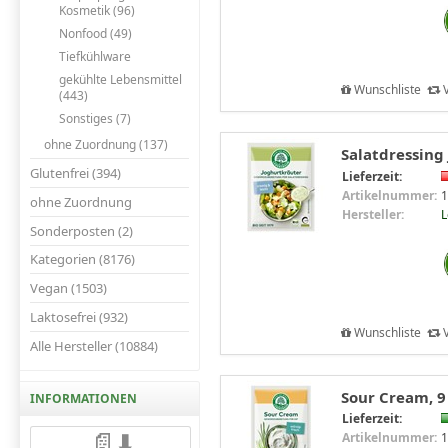
Kosmetik (96)
Nonfood (49)
Tiefkühlware
gekühlte Lebensmittel
Wunschliste
V
(443)
Sonstiges (7)
ohne Zuordnung (137)
Salatdressing
Glutenfrei (394)
Lieferzeit:
Artikelnummer:
1
ohne Zuordnung
Hersteller:
Sonderposten (2)
Kategorien (8176)
Vegan (1503)
Laktosefrei (932)
Wunschliste
V
Alle Hersteller (10884)
Sour Cream, 
INFORMATIONEN
Lieferzeit:
📄⬇️
Artikelnummer:
1