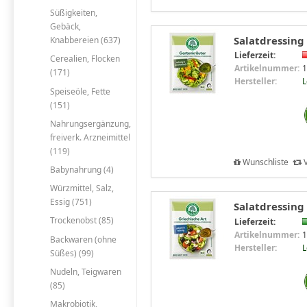
Süßigkeiten,
Gebäck,
Salatdressing
Knabbereien (637)
Lieferzeit:
Cerealien, Flocken
Artikelnummer:
1
(171)
Hersteller:
Speiseöle, Fette
(151)
Nahrungsergänzung,
freiverk. Arzneimittel
(119)
Wunschliste
V
Babynahrung (4)
Würzmittel, Salz,
Essig (751)
Salatdressing
Trockenobst (85)
Lieferzeit:
Artikelnummer:
1
Backwaren (ohne
Hersteller:
Süßes) (99)
Nudeln, Teigwaren
(85)
Makrobiotik,