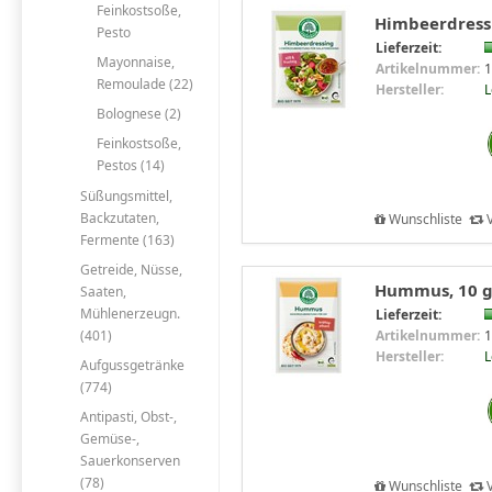
Feinkostsoße,
Himbeerdress
Pesto
Lieferzeit:
Mayonnaise,
Artikelnummer:
1
Remoulade (22)
Hersteller:
Bolognese (2)
Feinkostsoße,
Pestos (14)
Süßungsmittel,
Backzutaten,
Wunschliste
V
Fermente (163)
Getreide, Nüsse,
Hummus, 10 g
Saaten,
Mühlenerzeugn.
Lieferzeit:
Artikelnummer:
1
(401)
Hersteller:
Aufgussgetränke
(774)
Antipasti, Obst-,
Gemüse-,
Sauerkonserven
(78)
Wunschliste
V