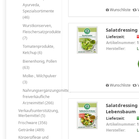
Ayurveda,
Wunschliste
V
Spezialsortimente
(46)
Wurstkonserven,
Salatdressing
Fleischersatzprodukte
Lieferzeit:
(7)
Artikelnummer:
1
Tomatenprodukte,
Hersteller:
Ketchup (6)
Bienenhonig, Pollen
(63)
Molke-, Milchpulver
(3)
Wunschliste
V
Nahrungsergänzungsmittel,
freiverkäufliche
Arzneimittel (266)
Salatdressing 
Verkaufsunterstützung,
Lebensbaum
Werbemittel (5)
Lieferzeit:
Frischware (356)
Artikelnummer:
1
Getränke (489)
Hersteller:
Körperpflege und